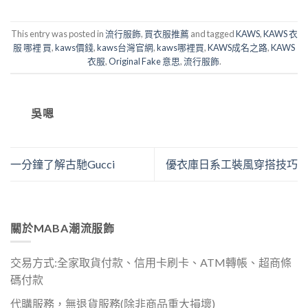
This entry was posted in
流行服飾
,
買衣服推薦
and tagged
KAWS
,
KAWS 衣
服 哪裡 買
,
kaws價錢
,
kaws台灣官網
,
kaws哪裡買
,
KAWS成名之路
,
KAWS
衣服
,
Original Fake 意思
,
流行服飾
.
吳嗯
一分鐘了解古馳Gucci
優衣庫日系工裝風穿搭技巧
關於MABA潮流服飾
交易方式:全家取貨付款、信用卡刷卡、ATM轉帳、超商條
碼付款
代購服務，無退貨服務(除非商品重大損壞)