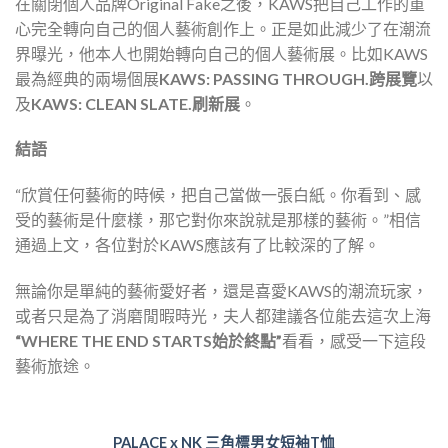
在關閉個人品牌Original Fake之後，KAWS把自己工作的重
心完全轉向自己的個人藝術創作上。正是如此減少了在潮流
界曝光，他本人也開始轉向自己的個人藝術展。比如KAWS
最為經典的兩場個展
KAWS: PASSING THROUGH.跨展覽
以
及
KAWS: CLEAN SLATE.刷新展
。
結語
“欣賞任何藝術的時候，把自己當做一張白紙。你看到、感
受的藝術是什麼樣，那它對你來說就是那樣的藝術。”相信
通過上文，各位對於KAWS應該有了比較深的了解。
無論你是單純的藝術愛好者，還是喜愛KAWS的潮流玩家，
或者只是為了消磨閒暇時光，夫人都建議各位能去這次上海
“WHERE THE END STARTS始於終點”
看看，感受一下這段
藝術旅途。
PALACE x NK 三角標男女短袖T恤