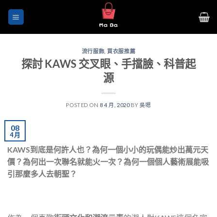
Skip
to
content
流行服飾
,
買衣服推薦
探討 KAWS 交叉眼、手擋臉、科普起
源
POSTED ON
8 4 月, 2020
BY
吳嗯
08
4 月
KAWS到底是何許人也？為何一個小小的玩偶能炒出萬元天
價？為何出一次聯名就能火一次？為何一個個人藝術展能吸
引那麼多人去朝聖？