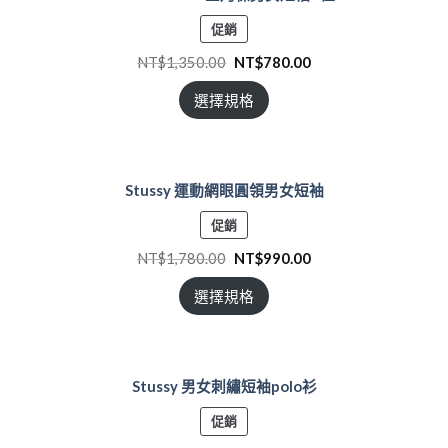
特
促銷
價
NT$
1,350.00
NT$
780.00
商
品
選擇規格
Stussy 運動網眼圓領男女短袖
特
促銷
價
NT$
1,780.00
NT$
990.00
商
品
選擇規格
Stussy 男女刺繡短袖polo衫
特
促銷
價