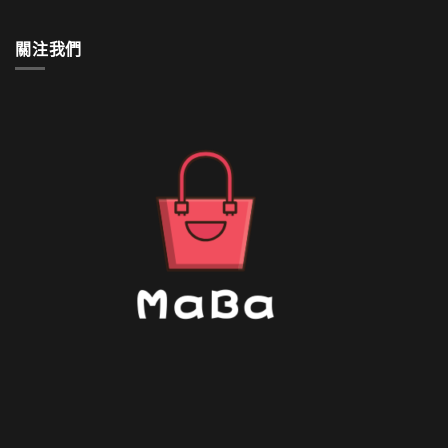
如
何
清
關注我們
洗〉
中