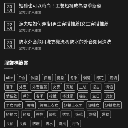
典
短褲也可以時尚！工裝短褲成為夏季新寵
30
與
4 月
在
留言功能已關閉
潮
〈短
流
褲
漁夫帽如何穿搭|男生穿搭推薦|女生穿搭推薦
的
22
也
6 月
交
在
留言功能已關閉
可
集：
〈漁
以
高
夫
防水外套能用洗衣機洗嗎 防水的外套如何清洗
時
30
街
帽
5 月
尚！
風
在
留言功能已關閉
如
工
格
〈防
何
裝
帶
水
穿
短
服飾標籤雲
來
外
搭|
褲
的
套
男
成
時
能
生
為
尚
nike
T恤
休閒
保暖
健身
冬季
刺繡
印花
圓領
用
穿
夏
革
洗
搭
季
夏季
外套
外套推薦
夾克
寬鬆
工裝
復古
情侶
新〉
衣
推
新
中
機
薦|
寵〉
情侶款
戶外
春季
梭織
棒球帽
機能
生日
男女
洗
女
中
嗎
生
男女同款
短袖
短袖上衣女
短袖上衣男
短袖女
短袖推薦
防
穿
水
搭
短袖男
短褲
禮物
經典
透氣
速乾
連帽
運動
的
推
外
薦〉
長袖
長褲
防曬
防水
防風
高街
套
中