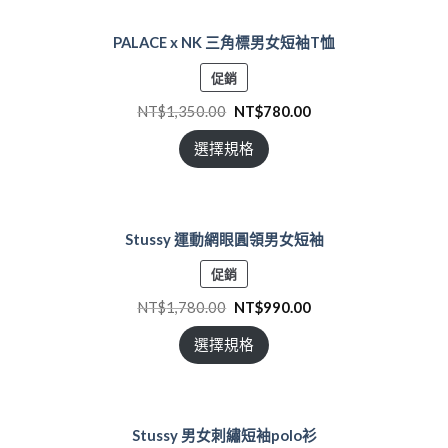
PALACE x NK 三角標男女短袖T恤
特
促銷
價
NT$
1,350.00
NT$
780.00
商
品
選擇規格
Stussy 運動網眼圓領男女短袖
特
促銷
價
NT$
1,780.00
NT$
990.00
商
品
選擇規格
Stussy 男女刺繡短袖polo衫