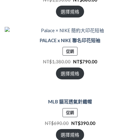
商
品
選擇規格
PALACE x NIKE 聯名印花短袖
特
促銷
價
NT$
1,380.00
NT$
790.00
商
品
選擇規格
MLB 貓耳透氣針織帽
特
促銷
價
NT$
690.00
NT$
390.00
商
品
選擇規格