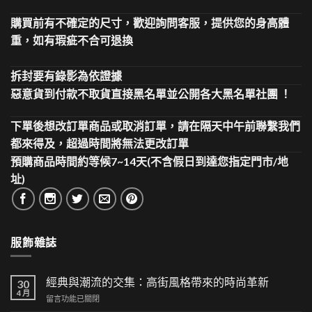
購買前有不確定的尺寸，歡迎詢問客服，提供您的身高體
重，如有瑕疵不合可退換
拆封要有錄影為依證據
惡意貨到付款不取貨直接黑名單並公開各大黑名單社團 ！
下單後想改訂單商品或取消訂單，請在隔天中午前聯繫我們
都來得及，超過時間將無法更改訂單
預購商品時間約等候7~14天(不含假日到達您指定門市/地
址)
服飾雜誌
經典與潮流的交集：高街風格帶來的時尚革新
30
4 月
在
留言功能已關閉
〈經