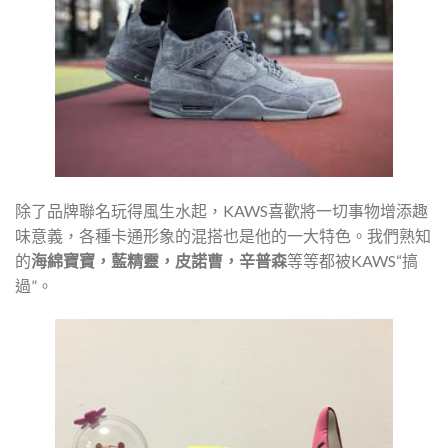
除了品牌聯名玩得風生水起，KAWS喜歡將一切事物增添趣
味意義，各種卡通形象的混搭也是他的一大特色。我們熟知
的
海綿寶寶，藍精靈，皮諾曹，辛普森
等等都被KAWS“搞
過”。