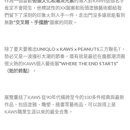
作為一個喜歡
街頭文化和潮流元素
的潮人對KAWS這個名字
肯定不會陌生，他標誌性的XX圖案和街頭塗鴉藝術都給我
們留下了深刻的印象火到人手一件，走出門沒多遠就能看到
無數
“交叉眼、手擋臉”
圖案的同款。
除了夏天要推出
UNIQLO x KAWS x PEANUTS
三方聯名T，
勢必又是一波撞衫大潮的節奏。還有就是最近在魔都潮流圈
很火熱的KAWS個人藝術展
“WHERE THE END STARTS”
（始於終點）
。
展覽囊括了KAWS 從90年代橫跨至今的100多件經典與最新
作品，包括塗鴉、雕塑、繪畫等藝術品，可以說得上是
KAWS職業生涯以來的最全合集。