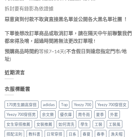
拆封要有錄影為依證據
惡意貨到付款不取貨直接黑名單並公開各大黑名單社團 ！
下單
後想改訂單商品或取消訂單，請在隔天中午前聯繫我們
都來得及唷，超過時間將無法更改訂單哦 !
預購商品時間約
等候7~14天(
不含假日到達您指定門市/地
址
)
近期流言
衣服標籤雲
170男生顯高穿搭
adidas
Top
Yeezy 700
Yeezy 700穿搭女
Yeezy 700穿搭男
余文樂
優衣庫
周冬雨
夏季
外套
女生穿搭推薦
女裝推薦
如何清洗
學生
工裝
工裝風
搭配法則
教科書
日常穿搭
日系
春夏
春季
漁夫帽