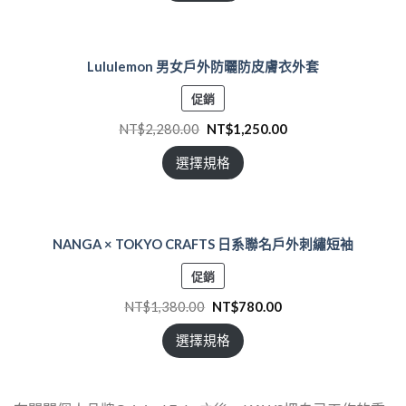
Lululemon 男女戶外防曬防皮膚衣外套
特
促銷
價
NT$
2,280.00
NT$
1,250.00
商
品
選擇規格
NANGA × TOKYO CRAFTS 日系聯名戶外刺繡短袖
特
促銷
價
NT$
1,380.00
NT$
780.00
商
品
選擇規格