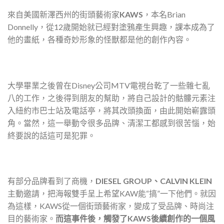
來自美國新澤西州的街頭藝術家
KAWS
，本名Brian
Donnelly，從12歲開始就已經對塗鴉產生興趣，課本成為了
他的畫紙，各種奇妙形象的怪獸都是他的創作內容。
大學畢業之後曾在Disney公司MTV電視台乾了一些雜七亂
八的工作，之後得到朋友的幫助，將自己設計的骷髏元素注
入紐約市巴士站及電話亭，將其改頭換面，由此開始嶄露頭
角。當然，這一舉動令很多品牌、清潔工都感到很苦惱，始
終要說的話這可是犯罪。
有部分品牌看到了商機，
DIESEL GROUP、CALVIN KLEIN
主動邀請，把海報雙手呈上希望KAW能“搞”一下他們。就因
為這樣，KAWS從一個街頭藝術家，變成了受品牌、時尚注
目的藝術家。
而這事件後，觸發了KAWS後續創作的一個風