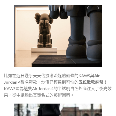
比如在近日幾乎天天佔據潮流媒體頭條的KAWS與
Air
Jordan 4
聯名鞋款，炒價已經達到可怕的
五位數軟妹幣
！
KAWS還為這雙Air Jordan 4的半透明白色外底注入了夜光效
果，從中還透出其簽名式的藝術圖案。