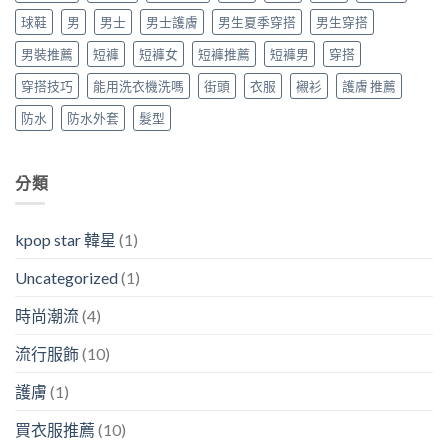
球鞋
男
男士
男士護膚
男生夏季穿搭
男生穿搭
男裝推薦
短褲
短褲女
短褲推薦
短褲男
穿搭
穿搭技巧
能用洗衣機洗嗎
街頭
衣服
襯衫
護膚 推薦
防水
防水外套
髮型
分類
kpop star 韓星
(1)
Uncategorized
(1)
時尚潮流
(4)
流行服飾
(10)
護膚
(1)
買衣服推薦
(10)