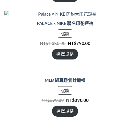
PALACE x NIKE 聯名印花短袖
特
促銷
價
NT$
1,380.00
NT$
790.00
商
品
選擇規格
MLB 貓耳透氣針織帽
特
促銷
價
NT$
690.00
NT$
390.00
商
品
選擇規格