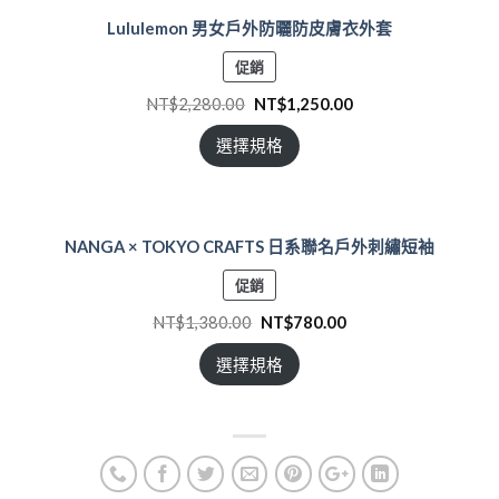
Lululemon 男女戶外防曬防皮膚衣外套
特
促銷
價
NT$
2,280.00
NT$
1,250.00
商
品
選擇規格
NANGA × TOKYO CRAFTS 日系聯名戶外刺繡短袖
特
促銷
價
NT$
1,380.00
NT$
780.00
商
品
選擇規格