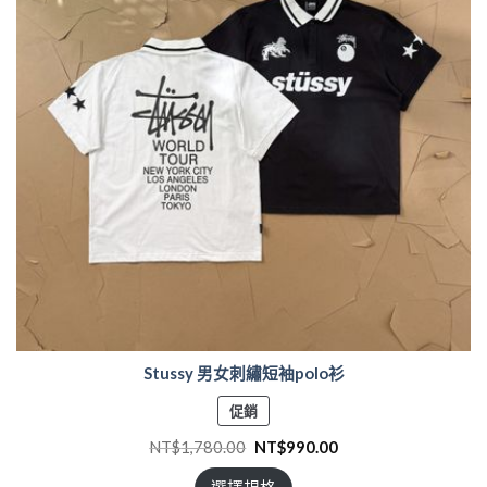
Stussy 男女刺繡短袖polo衫
特
促銷
價
NT$
1,780.00
NT$
990.00
商
品