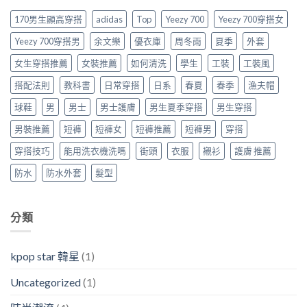
170男生顯高穿搭
adidas
Top
Yeezy 700
Yeezy 700穿搭女
Yeezy 700穿搭男
余文樂
優衣庫
周冬雨
夏季
外套
女生穿搭推薦
女裝推薦
如何清洗
學生
工裝
工裝風
搭配法則
教科書
日常穿搭
日系
春夏
春季
漁夫帽
球鞋
男
男士
男士護膚
男生夏季穿搭
男生穿搭
男裝推薦
短褲
短褲女
短褲推薦
短褲男
穿搭
穿搭技巧
能用洗衣機洗嗎
街頭
衣服
襯衫
護膚 推薦
防水
防水外套
髮型
分類
kpop star 韓星
(1)
Uncategorized
(1)