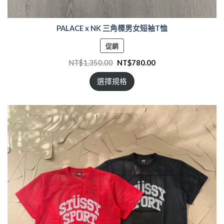
PALACE x NK 三角標男女短袖T恤
特
促銷
價
NT$
1,350.00
NT$
780.00
商
品
選擇規格