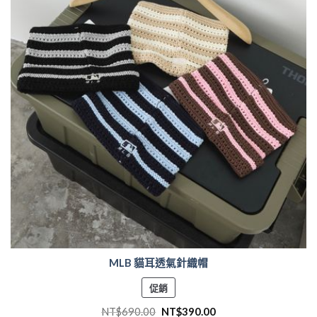
MLB 貓耳透氣針織帽
特
促銷
價
NT$
690.00
NT$
390.00
商