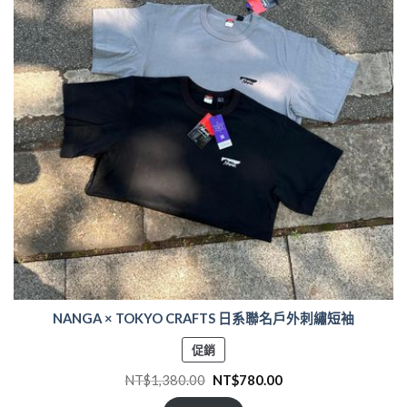
NANGA × TOKYO CRAFTS 日系聯名戶外刺繡短袖
特
促銷
價
NT$
1,380.00
NT$
780.00
商
品