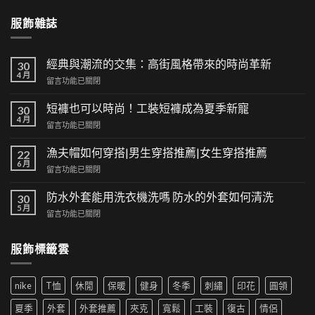
服飾雜誌
經典與潮流的交集：高街風格帶來的時尚革新
30
4 月
在
留言功能已關閉
〈經
典
短褲也可以時尚！工裝短褲成為夏季新寵
30
與
4 月
在
留言功能已關閉
潮
〈短
流
褲
漁夫帽如何穿搭|男生穿搭推薦|女生穿搭推薦
的
22
也
6 月
交
在
留言功能已關閉
可
集：
〈漁
以
高
夫
防水外套能用洗衣機洗嗎 防水的外套如何清洗
時
30
街
帽
5 月
尚！
風
在
留言功能已關閉
如
工
格
〈防
何
裝
帶
水
穿
短
服飾標籤雲
來
外
搭|
褲
的
套
男
成
時
能
生
為
尚
nike
T恤
休閒
保暖
健身
冬季
刺繡
印花
圓領
用
穿
夏
革
洗
搭
季
夏季
外套
外套推薦
夾克
寬鬆
工裝
復古
情侶
新〉
衣
推