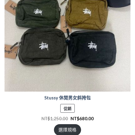
Stussy 休閒男女斜挎包
特
促銷
價
NT$
1,250.00
NT$
680.00
商
品
選擇規格