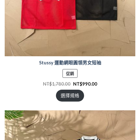
Stussy 運動網眼圓領男女短袖
特
促銷
價
NT$
1,780.00
NT$
990.00
商
品
選擇規格