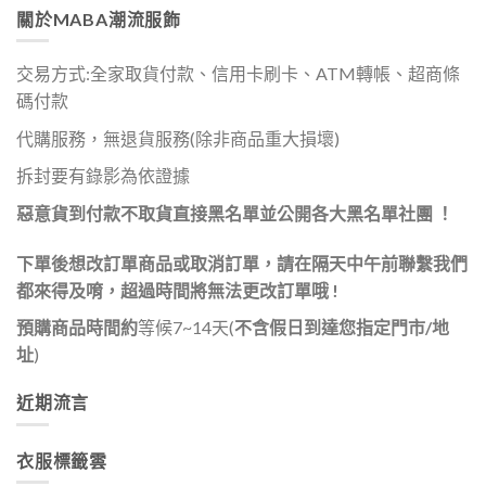
關於MABA潮流服飾
交易方式:全家取貨付款、信用卡刷卡、ATM轉帳、超商條
碼付款
代購服務，無退貨服務(除非商品重大損壞)
拆封要有錄影為依證據
惡意貨到付款不取貨直接黑名單並公開各大黑名單社團 ！
下單
後想改訂單商品或取消訂單，請在隔天中午前聯繫我們
都來得及唷，超過時間將無法更改訂單哦 !
預購商品時間約
等候7~14天(
不含假日到達您指定門市/地
址
)
近期流言
衣服標籤雲