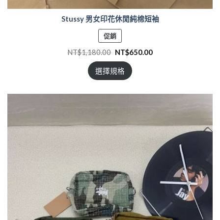
Stussy 男女印花休閒純棉短袖
特
促銷
價
NT$
1,180.00
NT$
650.00
商
品
選擇規格