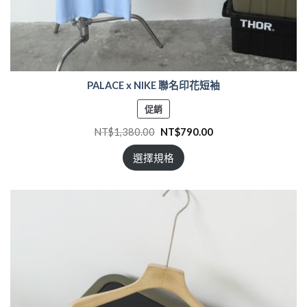
PALACE x NIKE 聯名印花短袖
特
促銷
價
NT$
1,380.00
NT$
790.00
商
品
選擇規格