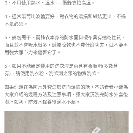
3、不用使用熱水、溫水——衝鋒衣怕高溫。
4、通常滾筒比波輪要好，對衣物的磨損和糾結更少，不過
不是必須。
5、請勿甩干，衝鋒衣本身的防水面料襯布具有速乾性質，
而且並不會吸水很多，懸掛晾乾也不費什麼功夫，就不要再
用強大離心力來傷害它了。
6、如果不能確定使用的洗衣液是否含有柔順劑(多數含
有)，請使用洗衣粉、洗滌劑之類的物質洗滌。
如果你還在為防水外套怎麼洗而煩惱的話，不妨看看小編為
大家介紹的幾種方法及注意事項，讓大家清洗完防水外套後
潔凈如初，防潑水保養後滴水不漏。