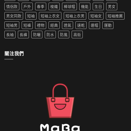
新
中
機
薦|
寵〉
情侶款
戶外
春季
梭織
棒球帽
機能
生日
男女
洗
女
中
嗎
生
男女同款
短袖
短袖上衣女
短袖上衣男
短袖女
短袖推薦
防
穿
水
搭
短袖男
短褲
禮物
經典
透氣
速乾
連帽
運動
的
推
外
薦〉
長袖
長褲
防曬
防水
防風
高街
套
中
如
何
清
關注我們
洗〉
中