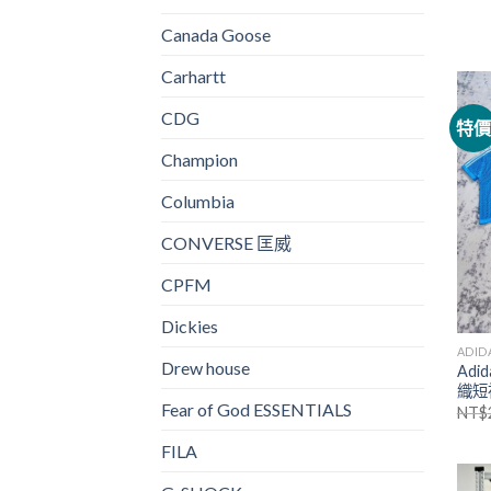
Canada Goose
Carhartt
CDG
特
Champion
Columbia
CONVERSE 匡威
CPFM
Dickies
ADID
Drew house
Adi
織短
Fear of God ESSENTIALS
NT$
FILA