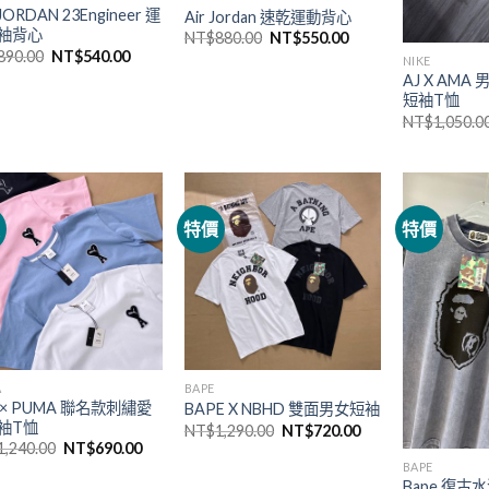
JORDAN 23Engineer 運
Air Jordan 速乾運動背心
袖背心
NT$
880.00
NT$
550.00
890.00
NT$
540.00
NIKE
AJ X AM
短袖T恤
NT$
1,050.0
價
特價
特價
A
BAPE
 × PUMA 聯名款刺繡愛
BAPE X NBHD 雙面男女短袖
袖T恤
NT$
1,290.00
NT$
720.00
1,240.00
NT$
690.00
BAPE
Bape 復