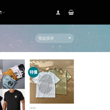
們
特價
NIKE