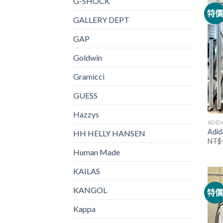
G-SHOCK
特
GALLERY DEPT
GAP
Goldwin
Gramicci
GUESS
Hazzys
ADID
Ad
HH HELLY HANSEN
NT$
Human Made
KAILAS
KANGOL
特
Kappa