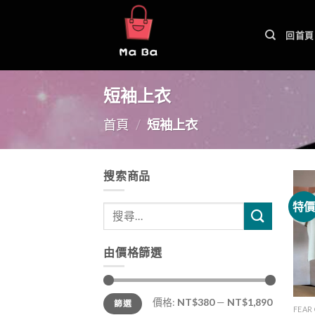
Skip
to
回首頁
content
短袖上衣
首頁
/
短袖上衣
搜索商品
特
由價格篩選
價格:
NT$380
—
NT$1,890
篩選
FEAR