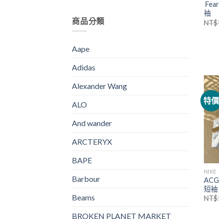
Fea
袖
商品分類
NT$
Aape
Adidas
Alexander Wang
特
ALO
And wander
ARCTERYX
BAPE
NIKE
Barbour
AC
短袖
Beams
NT$
BROKEN PLANET MARKET