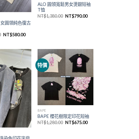
ALO 圓領寬鬆男女燙銀短袖
T恤
NT$
1,380.00
NT$
790.00
A 男女圓領純色復古
0
NT$
580.00
特價
BAPE
BAPE 櫻花樹限定印花短袖
NT$
1,280.00
NT$
675.00
古水洗染色印花字母