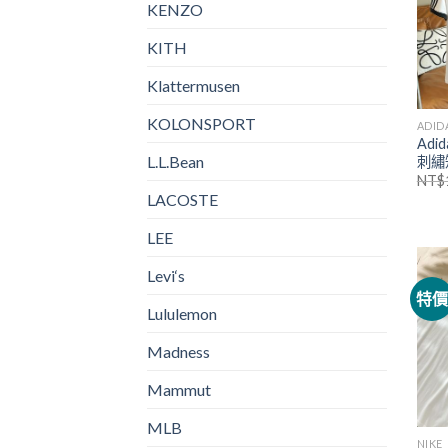
KENZO
KITH
Klattermusen
KOLONSPORT
ADID
Ad
L.L.Bean
刺繡
NT$
LACOSTE
LEE
Levi‘s
特
Lululemon
Madness
Mammut
MLB
NIKE