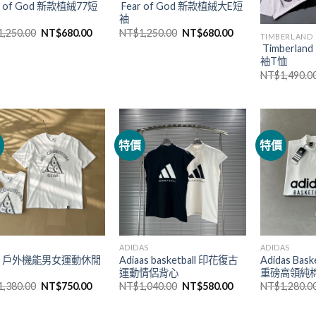
r of God 新款植絨77短
Fear of God 新款植絨大E短
袖
1,250.00
NT$
680.00
NT$
1,250.00
NT$
680.00
TIMBERLAND
Timberla
袖T恤
NT$
1,490.0
價
特價
特價
ADIDAS
ADIDAS
G 戶外機能男女運動休閒
Adiaas basketball 印花復古
Adidas Bask
運動情侶背心
重磅高領純
1,380.00
NT$
750.00
NT$
1,040.00
NT$
580.00
NT$
1,280.0