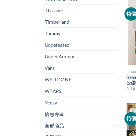
Thrasher
特
Timberland
Tommy
Undefeated
Under Armour
Vans
BEAM
Bea
WELLDONE
公雞
NT$
WTAPS
Yeezy
優惠專區
特
全部商品