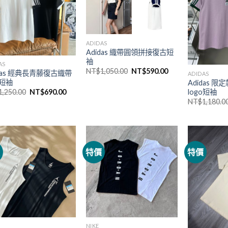
ADIDAS
Adidas 織帶圓領拼接復古短
袖
AS
NT$
1,050.00
NT$
590.00
idas 經典長青藤復古織帶
ADIDAS
短袖
Adidas 
logo短袖
1,250.00
NT$
690.00
NT$
1,180.0
價
特價
特價
NIKE