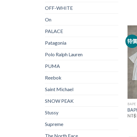
OFF-WHITE
On
PALACE
特
Patagonia
Polo Ralph Lauren
PUMA
Reebok
Saint Michael
SNOW PEAK
BAPE
BA
Stussy
NT$
Supreme
The North Face