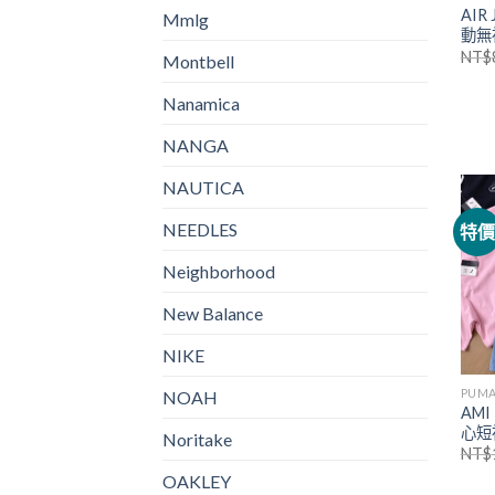
AIR 
Mmlg
動無
NT$
Montbell
Nanamica
NANGA
NAUTICA
NEEDLES
特
Neighborhood
New Balance
NIKE
PUM
NOAH
AMI
心短
Noritake
NT$
OAKLEY