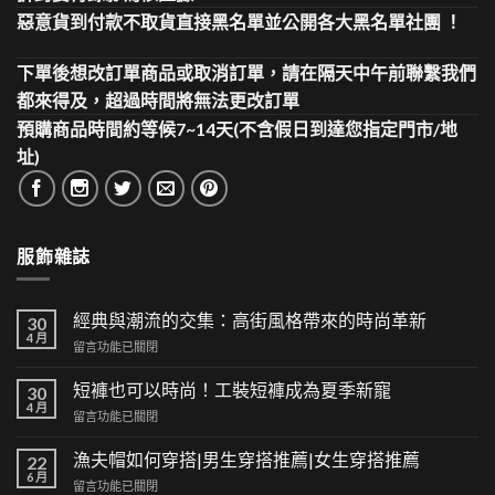
惡意貨到付款不取貨直接黑名單並公開各大黑名單社團 ！
下單後想改訂單商品或取消訂單，請在隔天中午前聯繫我們
都來得及，超過時間將無法更改訂單
預購商品時間約等候7~14天(不含假日到達您指定門市/地
址)
服飾雜誌
經典與潮流的交集：高街風格帶來的時尚革新
30
4 月
在
留言功能已關閉
〈經
典
短褲也可以時尚！工裝短褲成為夏季新寵
30
與
4 月
在
留言功能已關閉
潮
〈短
流
褲
漁夫帽如何穿搭|男生穿搭推薦|女生穿搭推薦
的
22
也
6 月
交
在
留言功能已關閉
可