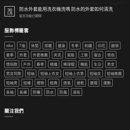
集：
〈漁
以
高
夫
防水外套能用洗衣機洗嗎 防水的外套如何清洗
時
30
街
帽
5 月
尚！
風
在
留言功能已關閉
如
工
格
〈防
何
裝
帶
水
穿
短
服飾標籤雲
來
外
搭|
褲
的
套
男
成
時
能
生
為
尚
nike
T恤
休閒
保暖
健身
冬季
刺繡
印花
圓領
用
穿
夏
革
洗
搭
季
夏季
外套
外套推薦
夾克
寬鬆
工裝
復古
情侶
新〉
衣
推
新
中
機
薦|
寵〉
情侶款
戶外
春季
梭織
棒球帽
機能
生日
男女
洗
女
中
嗎
生
男女同款
短袖
短袖上衣女
短袖上衣男
短袖女
短袖推薦
防
穿
水
搭
短袖男
短褲
禮物
經典
透氣
速乾
連帽
運動
的
推
外
薦〉
長袖
長褲
防曬
防水
防風
高街
套
中
如
何
清
關注我們
洗〉
中