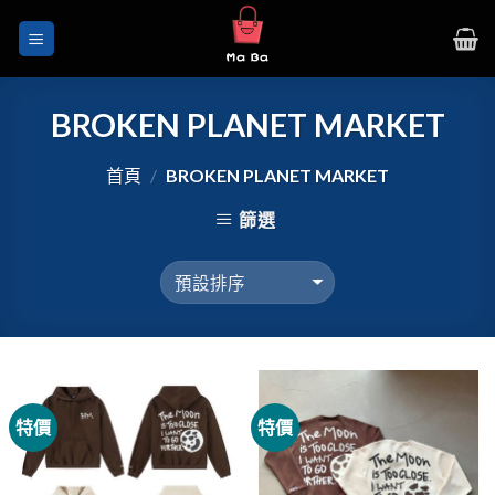
Skip
to
content
BROKEN PLANET MARKET
首頁
/
BROKEN PLANET MARKET
篩選
特價
特價