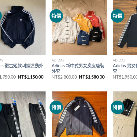
價
特價
特價
AS
ADIDAS
ADIDAS
idas 復古短款刺繡運動外
Adidas 新中式男女麂皮唐裝
Adidas 
外套
套
1,750.00
NT$
1,150.00
NT$
2,800.00
NT$
1,580.00
NT$
1,950.0
價
特價
特價