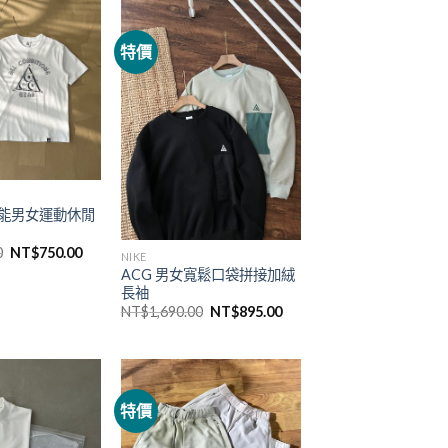
特價
機能男女運動休閒
0
NT$
750.00
NIKE
ACG 男女寬鬆口袋拼接加絨
長袖
NT$
1,690.00
NT$
895.00
特價