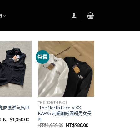
們
特價
THE NORTH FACE
 大象防風透氣馬甲
The North Face x XX
KAWS 刺繡加絨圓領男女長
袖
0
NT$
1,350.00
NT$
1,950.00
NT$
980.00