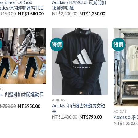
as x Fear Of God
Adidas x HAMCUS 反光開扣
letics 休閒運動連帽TEE
束腳運動褲
3,150.00
NT$
1,580.00
NT$
2,400.00
NT$
1,350.00
價
特價
特價
AS
idas 側邊排扣休閒運動長
ADIDAS
Adidas 印花復古運動男女短
1,750.00
NT$
950.00
袖
ADIDAS
NT$
1,480.00
NT$
790.00
Adidas 
NT$
1,250.0