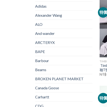
Adidas
特
Alexander Wang
ALO
And wander
ARCTERYX
BAPE
Barbour
TIMB
Tim
Beams
袖T
NT$
BROKEN PLANET MARKET
Canada Goose
Carhartt
特
CDG