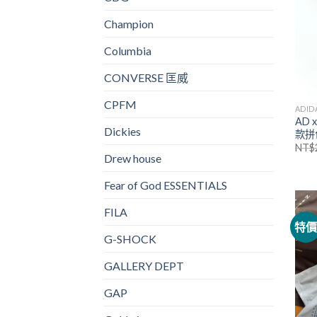
Champion
Columbia
CONVERSE 匡威
CPFM
ADID
AD x
Dickies
款拼
NT$
Drew house
Fear of God ESSENTIALS
FILA
特
G-SHOCK
GALLERY DEPT
GAP