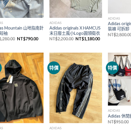
ADIDAS
AS
ADIDAS
Adidas ori
das Mountain 山地指南針
Adidas originals X HAMCUS
裝褲 可拆卸
o短袖
末日廢土風小Logo圓領衛衣
NT$
2,800.0
1,280.00
NT$
790.00
NT$
2,200.00
NT$
1,180.00
價
特價
特價
ADIDAS
Adidas 
NT$
950.00
AS
ADIDAS