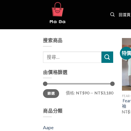
Skip
to
回首頁
content
搜索商品
特
由價格篩選
價格:
NT$90
—
NT$3,180
篩選
FEAR
Fea
袖
商品分類
NT$
Aape