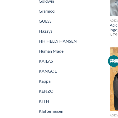
Goldwin
Gramicci
GUESS
ADID
Adi
log
Hazzys
NT$
HH HELLY HANSEN
Human Made
KAILAS
特
KANGOL
Kappa
KENZO
KITH
Klattermusen
ADID