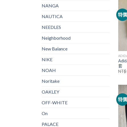
NANGA
特
NAUTICA
NEEDLES
Neighborhood
New Balance
ADID
NIKE
Ad
套
NOAH
NT$
Noritake
OAKLEY
特
OFF-WHITE
On
PALACE