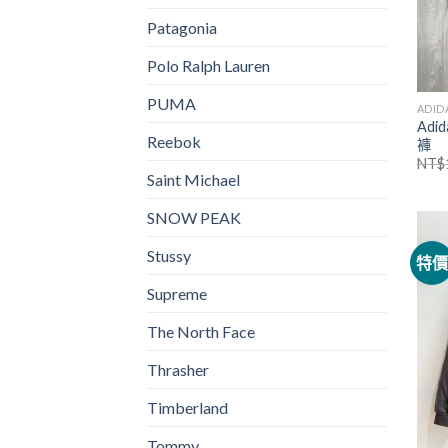
Patagonia
Polo Ralph Lauren
PUMA
ADID
Ad
Reebok
褲
NT$
Saint Michael
SNOW PEAK
Stussy
特
Supreme
The North Face
Thrasher
Timberland
Tommy