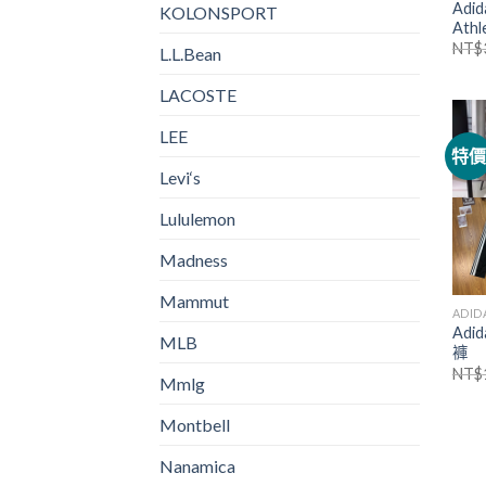
Adid
KOLONSPORT
Ath
NT$
L.L.Bean
LACOSTE
LEE
特
Levi‘s
Lululemon
Madness
Mammut
ADID
Ad
MLB
褲
NT$
Mmlg
Montbell
Nanamica