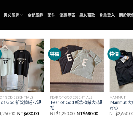
男女服飾
全部服飾
配件
優惠專區
男女鞋款
會員登入
關於我
價
特價
特價
 OF GOD ESSENTIALS
FEAR OF GOD ESSENTIALS
MAMMUT
r of God 新款植絨77短
Fear of God 新款植絨大E短
Mammut
袖
背心
1,250.00
NT$
680.00
NT$
1,250.00
NT$
680.00
NT$
2,650.0