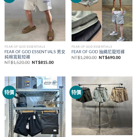
FEAR OF GOD ESSENTIALS
FEAR OF GOD ESSENTIALS
FEAR OF GOD ESSENTIALS 男女
FEAR OF GOD 抽繩尼龍短褲
純棉寬鬆短褲
NT$
1,280.00
NT$
690.00
NT$
1,520.00
NT$
815.00
特價
特價