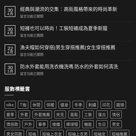
經典與潮流的交集：高街風格帶來的時尚革新
30
4 月
在
留言功能已關閉
〈經
典
短褲也可以時尚！工裝短褲成為夏季新寵
30
與
4 月
在
留言功能已關閉
潮
〈短
流
褲
漁夫帽如何穿搭|男生穿搭推薦|女生穿搭推薦
的
22
也
6 月
交
在
留言功能已關閉
可
集：
〈漁
以
高
夫
防水外套能用洗衣機洗嗎 防水的外套如何清洗
時
30
街
帽
5 月
尚！
風
在
留言功能已關閉
如
工
格
〈防
何
裝
帶
水
穿
短
服飾標籤雲
來
外
搭|
褲
的
套
男
成
時
能
生
為
尚
nike
T恤
休閒
保暖
健身
冬季
刺繡
印花
圓領
用
穿
夏
革
洗
搭
季
夏季
外套
外套推薦
夾克
寬鬆
工裝
復古
情侶
新〉
衣
推
新
中
機
薦|
寵〉
情侶款
戶外
春季
梭織
棒球帽
機能
生日
男女
洗
女
中
嗎
生
男女同款
短袖
短袖上衣女
短袖上衣男
短袖女
短袖推薦
防