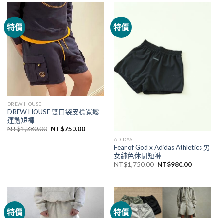
特價
特價
DREW HOUSE
DREW HOUSE 雙口袋皮標寬鬆
運動短褲
NT$
1,380.00
NT$
750.00
ADIDAS
Fear of God x Adidas Athletics 男
女純色休閒短褲
NT$
1,750.00
NT$
980.00
特價
特價