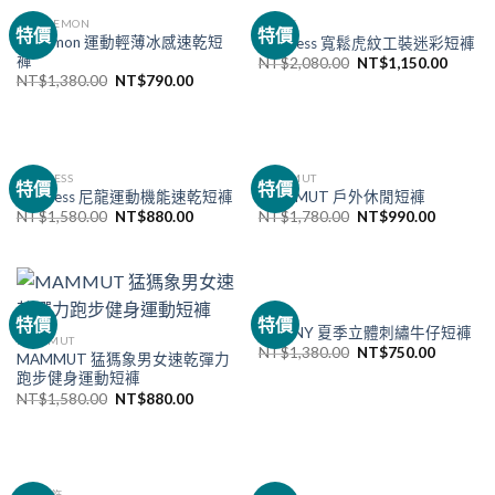
LULULEMON
WTAPS
特價
特價
lululemon 運動輕薄冰感速乾短
Madness 寬鬆虎紋工裝迷彩短褲
褲
NT$
2,080.00
NT$
1,150.00
NT$
1,380.00
NT$
790.00
MADNESS
MAMMUT
特價
特價
Madness 尼龍運動機能速乾短褲
MAMMUT 戶外休閒短褲
NT$
1,580.00
NT$
880.00
NT$
1,780.00
NT$
990.00
MLB
特價
特價
MLB NY 夏季立體刺繡牛仔短褲
MAMMUT
NT$
1,380.00
NT$
750.00
MAMMUT 猛獁象男女速乾彈力
跑步健身運動短褲
NT$
1,580.00
NT$
880.00
包包配飾
MLB