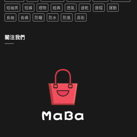
穿
水
搭
短袖男
短褲
禮物
經典
透氣
速乾
連帽
運動
的
推
外
薦〉
長袖
長褲
防曬
防水
防風
高街
套
中
如
何
清
關注我們
洗〉
中