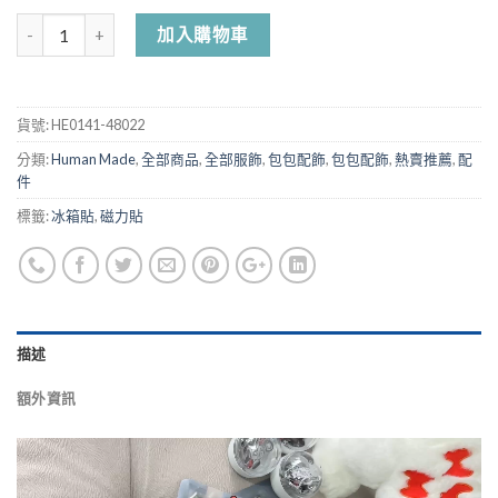
加入購物車
貨號:
HE0141-48022
分類:
Human Made
,
全部商品
,
全部服飾
,
包包配飾
,
包包配飾
,
熱賣推薦
,
配
件
標籤:
冰箱貼
,
磁力貼
描述
額外資訊
視
訊