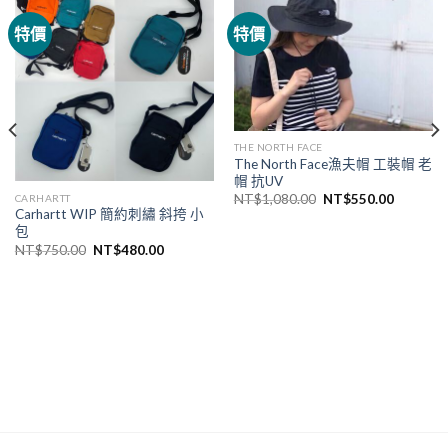
特價
特價
THE NORTH FACE
The North Face漁夫帽 工裝帽 老
帽 抗UV
NT$
1,080.00
NT$
550.00
CARHARTT
Carhartt WIP 簡約刺繡 斜挎 小
包
NT$
750.00
NT$
480.00