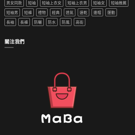
生
男女同款
短袖
短袖上衣女
短袖上衣男
短袖女
短袖推薦
防
穿
水
搭
短袖男
短褲
禮物
經典
透氣
速乾
連帽
運動
的
推
外
薦〉
長袖
長褲
防曬
防水
防風
高街
套
中
如
何
清
關注我們
洗〉
中