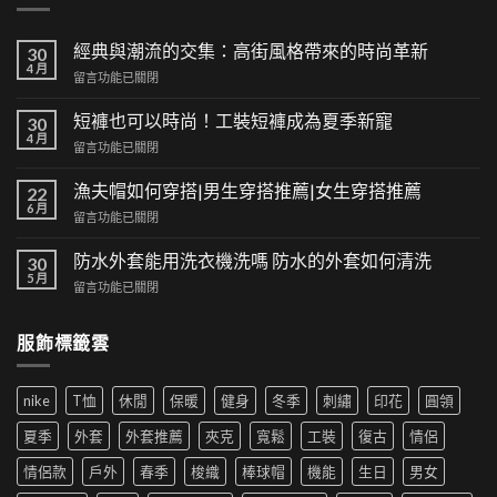
經典與潮流的交集：高街風格帶來的時尚革新
30
4 月
在
留言功能已關閉
〈經
典
短褲也可以時尚！工裝短褲成為夏季新寵
30
與
4 月
在
留言功能已關閉
潮
〈短
流
褲
漁夫帽如何穿搭|男生穿搭推薦|女生穿搭推薦
的
22
也
6 月
交
在
留言功能已關閉
可
集：
〈漁
以
高
夫
防水外套能用洗衣機洗嗎 防水的外套如何清洗
時
30
街
帽
5 月
尚！
風
在
留言功能已關閉
如
工
格
〈防
何
裝
帶
水
穿
短
服飾標籤雲
來
外
搭|
褲
的
套
男
成
時
能
生
為
尚
nike
T恤
休閒
保暖
健身
冬季
刺繡
印花
圓領
用
穿
夏
革
洗
搭
季
夏季
外套
外套推薦
夾克
寬鬆
工裝
復古
情侶
新〉
衣
推
新
中
機
薦|
寵〉
情侶款
戶外
春季
梭織
棒球帽
機能
生日
男女
洗
女
中
嗎