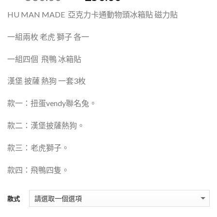
HU MAN MADE 亞克力卡通動物頭冰箱貼 磁力貼
一組兩枚 老虎 獅子 各一
一組四個 飛鴨 冰箱貼
漢堡 披薩 熱狗 一套3枚
款一：扭蛋vendy聯名兔。
款二：漢堡披薩熱狗。
款三：老虎獅子。
款四：飛鴨四隻。
款式