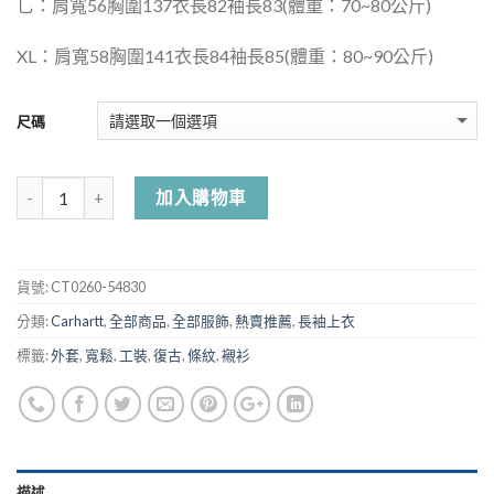
乚：肩寬56胸圍137衣長82袖長83(體重：70~80公斤)
XL：肩寬58胸圍141衣長84袖長85(體重：80~90公斤)
尺碼
加入購物車
貨號:
CT0260-54830
分類:
Carhartt
,
全部商品
,
全部服飾
,
熱賣推薦
,
長袖上衣
標籤:
外套
,
寬鬆
,
工裝
,
復古
,
條紋
,
襯衫
描述