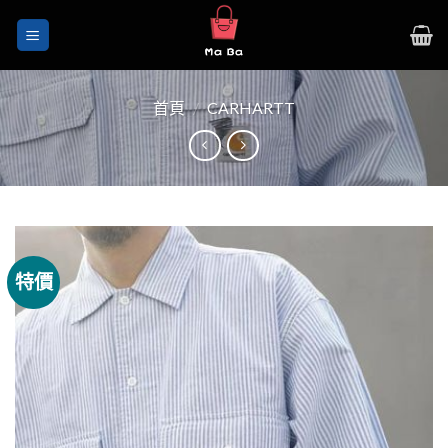
Skip
to
content
首頁
/
CARHARTT
特價