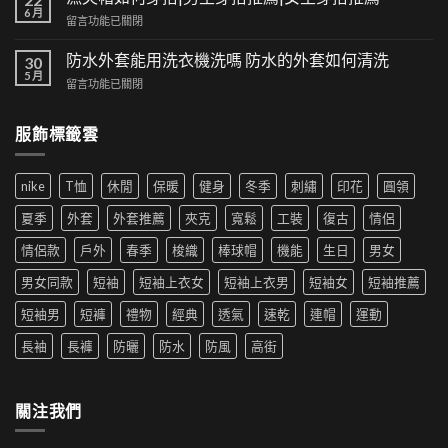
也
6 月
交
在
留言功能已關閉
可
集：
〈漁
以
高
夫
防水外套能用洗衣機洗嗎 防水的外套如何清洗
時
30
街
帽
5 月
尚！
風
在
留言功能已關閉
如
工
格
〈防
何
裝
帶
水
穿
短
服飾標籤雲
來
外
搭|
褲
的
套
男
成
時
能
生
為
尚
nike
T恤
休閒
保暖
健身
冬季
刺繡
印花
圓領
用
穿
夏
革
洗
搭
季
夏季
外套
外套推薦
夾克
寬鬆
工裝
復古
情侶
新〉
衣
推
新
中
機
薦|
寵〉
情侶款
戶外
春季
梭織
棒球帽
機能
生日
男女
洗
女
中
嗎
生
男女同款
短袖
短袖上衣女
短袖上衣男
短袖女
短袖推薦
防
穿
水
搭
短袖男
短褲
禮物
經典
透氣
速乾
連帽
運動
的
推
外
薦〉
長袖
長褲
防曬
防水
防風
高街
套
中
如
何
清
關注我們
洗〉
中