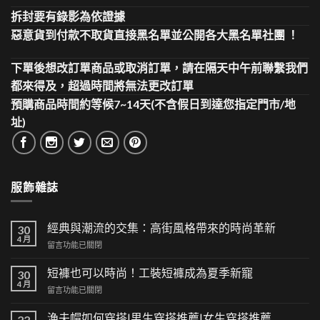
拆封要有錄影為依證據
惡意貨到付款不取貨直接黑名單並公開各大黑名單社團 ！
下單後想改訂單商品或取消訂單，請在隔天中午前聯繫我們
都來得及，超過時間將無法更改訂單
預購商品時間約等候7~14天(不含假日到達您指定門市/地
址)
服飾雜誌
經典與潮流的交集：高街風格帶來的時尚革新
30
4 月
在
留言功能已關閉
〈經
典
短褲也可以時尚！工裝短褲成為夏季新寵
30
與
4 月
在
留言功能已關閉
潮
〈短
流
褲
漁夫帽如何穿搭|男生穿搭推薦|女生穿搭推薦
的
22