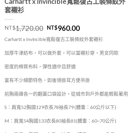
Carhartt x Invincible寬鬆復古工裝條紋外
套襯衫
1,720.00
960.00
NT$
NT$
Carhartt x
Invincible寬鬆復古工裝條紋外套襯衫
加厚牛津紡布，可以做外套，可以當襯衫穿，男女同款
密度的棉質布料，彈性適中且舒適
富有不少細節特色，如後領掛耳方便吊掛
前胸兩邊各一的翻蓋口袋設計，從城市到戶外都能輕鬆著用
S：肩寬52胸國129衣長78袖長79 (體重：60公斤以下)
M：肩寬54胸國133衣長80袖長81(體重：60~70公斤)