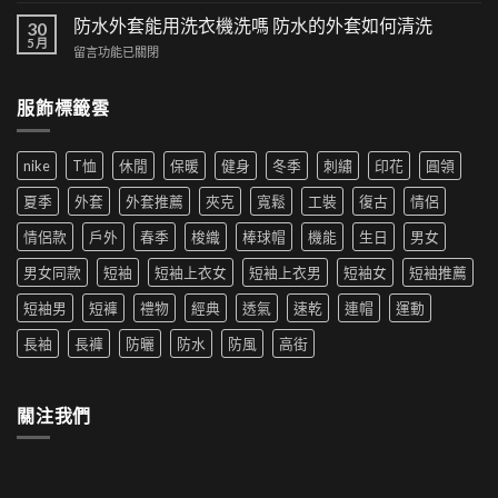
以
高
夫
防水外套能用洗衣機洗嗎 防水的外套如何清洗
時
30
街
帽
5 月
尚！
風
在
留言功能已關閉
如
工
格
〈防
何
裝
帶
水
穿
短
服飾標籤雲
來
外
搭|
褲
的
套
男
成
時
能
生
為
尚
nike
T恤
休閒
保暖
健身
冬季
刺繡
印花
圓領
用
穿
夏
革
洗
搭
季
夏季
外套
外套推薦
夾克
寬鬆
工裝
復古
情侶
新〉
衣
推
新
中
機
薦|
寵〉
情侶款
戶外
春季
梭織
棒球帽
機能
生日
男女
洗
女
中
嗎
生
男女同款
短袖
短袖上衣女
短袖上衣男
短袖女
短袖推薦
防
穿
水
搭
短袖男
短褲
禮物
經典
透氣
速乾
連帽
運動
的
推
外
薦〉
長袖
長褲
防曬
防水
防風
高街
套
中
如
何
清
關注我們
洗〉
中