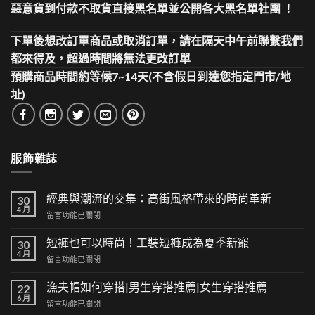
惡意貨到付款不取貨直接黑名單並公開各大黑名單社團 ！
下單後想改訂單商品或取消訂單，請在隔天中午前聯繫我們
都來得及，超過時間將無法更改訂單
預購商品時間約等候7~14天(不含假日到達您指定門市/地
址)
服飾雜誌
經典與潮流的交集：高街風格帶來的時尚革新
30
4 月
在
留言功能已關閉
〈經
典
短褲也可以時尚！工裝短褲成為夏季新寵
30
與
4 月
在
留言功能已關閉
潮
〈短
流
褲
漁夫帽如何穿搭|男生穿搭推薦|女生穿搭推薦
的
22
也
6 月
交
在
留言功能已關閉
可
集：
〈漁