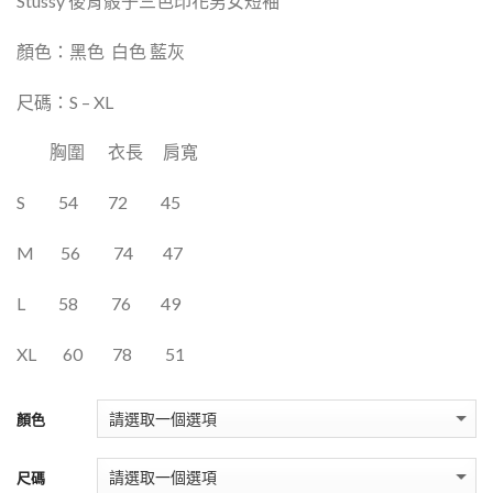
Stussy 後背骰子三色印花男女短袖
顏色：黑色
白色 藍灰
尺碼：S – XL
胸圍
衣長
肩寬
S
54
72
45
M
56
74
47
L
58
76
49
XL
60
78
51
顏色
尺碼