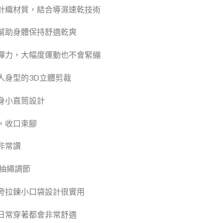
針織材質，結合導濕速乾技術
幫助身體保持舒適乾爽
彈力，大幅度運動也不會緊繃
人身型的3D立體剪裁
身小直筒設計
，收口束腳
非常讚
 抽繩調節
旁拉鍊小口袋設計很實用
日常穿著都會非常舒適