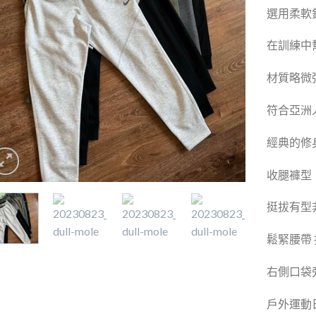
選用柔軟
在訓練中
材質略微
符合亞洲
經典的修
收腿褲型
挺拔有型
鬆緊腰帶
右側口袋
戶外運動