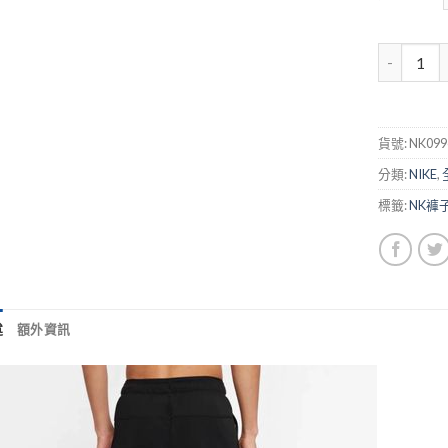
貨號:
NK099
分類:
NIKE
,
標籤:
NK褲
述
額外資訊