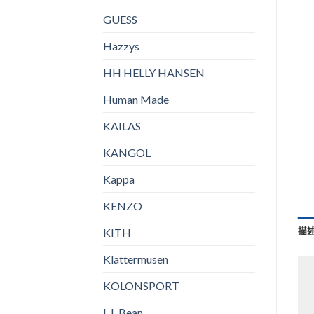
GUESS
Hazzys
HH HELLY HANSEN
Human Made
KAILAS
KANGOL
Kappa
KENZO
描
KITH
Klattermusen
KOLONSPORT
L.L.Bean