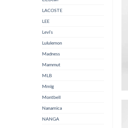
LACOSTE
LEE
Levi‘s
Lululemon
Madness
Mammut
MLB
Mmlg
Montbell
Nanamica
NANGA