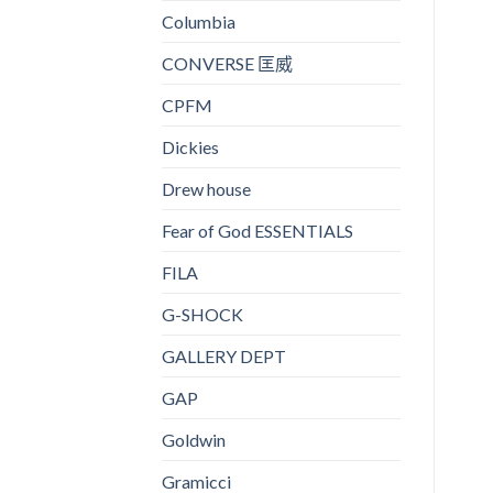
Columbia
CONVERSE 匡威
CPFM
Dickies
Drew house
Fear of God ESSENTIALS
FILA
G-SHOCK
GALLERY DEPT
GAP
Goldwin
Gramicci