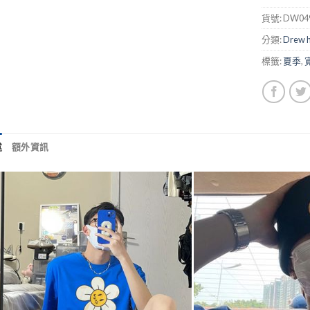
貨號:
DW049
分類:
Drew 
標籤:
夏季
,
述
額外資訊