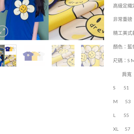
高級定織
非常重磅
精工美式
顏色：藍色
尺碼：S M 
肩寬
S
51
M
53
L
55
XL
57