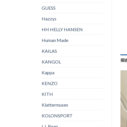
GUESS
Hazzys
HH HELLY HANSEN
Human Made
KAILAS
描
KANGOL
Kappa
KENZO
KITH
Klattermusen
KOLONSPORT
L.L.Bean