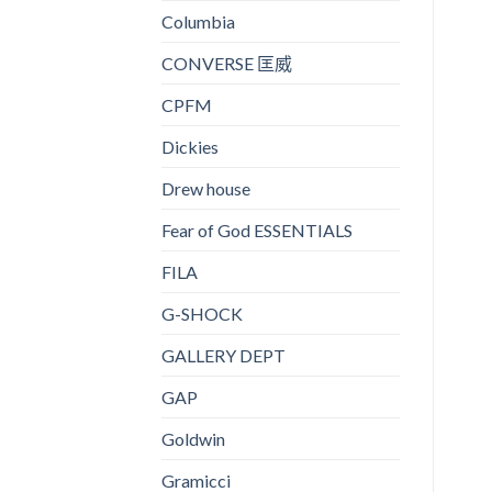
Columbia
CONVERSE 匡威
CPFM
Dickies
Drew house
Fear of God ESSENTIALS
FILA
G-SHOCK
GALLERY DEPT
GAP
Goldwin
Gramicci