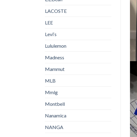
LACOSTE
LEE
Levi‘s
Lululemon
Madness
Mammut
MLB
Mmlg
Montbell
Nanamica
NANGA