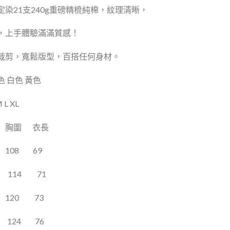
定染21支240g重磅精梳純棉，紋理清晰，
，上手體驗滿滿質感！
裁剪，寬鬆版型，百搭任何身材。
 白色 黃色
L XL
胸圍
衣長
108
69
114
71
120
73
124
76