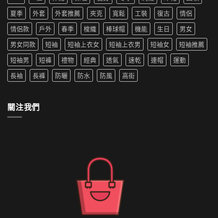
夏
革
洗
搭
季
夏季
外套
外套推薦
夾克
寬鬆
工裝
復古
情侶
新〉
衣
推
新
中
機
薦|
寵〉
情侶款
戶外
春季
梭織
棒球帽
機能
生日
男女
洗
女
中
嗎
生
男女同款
短袖
短袖上衣女
短袖上衣男
短袖女
短袖推薦
防
穿
水
搭
短袖男
短褲
禮物
經典
透氣
速乾
連帽
運動
的
推
外
薦〉
長袖
長褲
防曬
防水
防風
高街
套
中
如
何
清
關注我們
洗〉
中