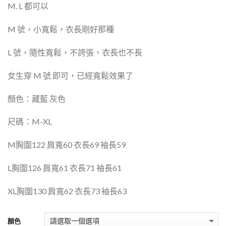
M. L 都可以
M 號，小寬鬆，衣長剛好那種
L 號，隨性寬鬆，不誇張，衣長也不長
女生穿
M 號 即可，已經寬鬆效果了
顏色：藏藍 灰色
尺碼：M-XL
M胸圍122 肩寬60 衣長69 袖長59
L胸圍126 肩寬61 衣長71 袖長61
XL胸圍130 肩寬62 衣長73 袖長63
顏色