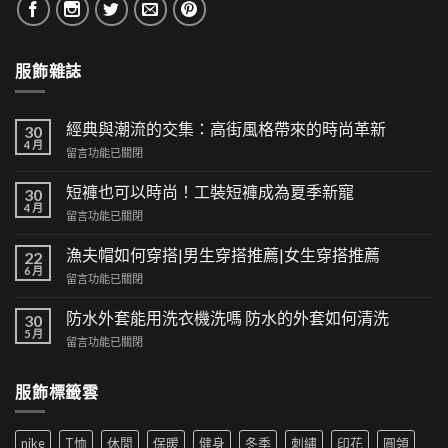
服飾雜誌
經典與潮流的交集：高街風格帶來的時尚革新
30
4 月
在
留言功能已關閉
〈經
典
短褲也可以時尚！工裝短褲成為夏季新寵
30
與
4 月
在
留言功能已關閉
潮
〈短
流
褲
漁夫帽如何穿搭|男生穿搭推薦|女生穿搭推薦
的
22
也
6 月
交
在
留言功能已關閉
可
集：
〈漁
以
高
夫
防水外套能用洗衣機洗嗎 防水的外套如何清洗
時
30
街
帽
5 月
尚！
風
在
留言功能已關閉
如
工
格
〈防
何
裝
帶
水
穿
短
服飾標籤雲
來
外
搭|
褲
的
套
男
成
時
能
生
為
尚
nike
T恤
休閒
保暖
健身
冬季
刺繡
印花
圓領
用
穿