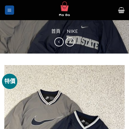
Skip
to
content
首頁
/
NIKE
特價