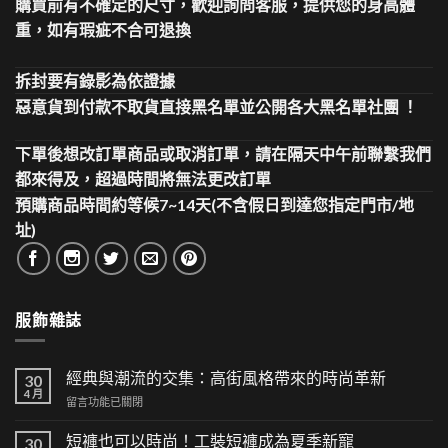
購買前有不確定的尺寸，歡迎詢問客服，提供您的身高體
重，如有瑕疵不合可退換
拆封要有錄影為依證據
惡意貨到付款不取貨直接黑名單並公開各大黑名單社團 ！
下單後想改訂單商品或取消訂單，請在隔天中午前聯繫我們
都來得及，超過時間將無法更改訂單
預購商品時間約等候7~14天(不含假日到達您指定門市/地
址)
服飾雜誌
經典與潮流的交集：高街風格帶來的時尚革新
30
4 月
在
留言功能已關閉
〈經
典
短褲也可以時尚！工裝短褲成為夏季新寵
30