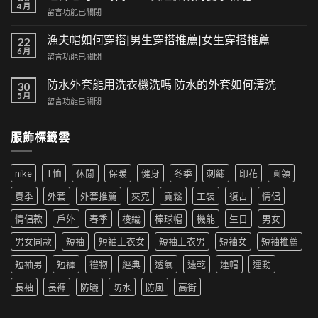
與
4 月
在
留言功能已關閉
潮
〈短
流
褲
漁夫帽如何穿搭|男生穿搭推薦|女生穿搭推薦
的
22
也
6 月
交
在
留言功能已關閉
可
集：
〈漁
以
高
夫
防水外套能用洗衣機洗嗎 防水的外套如何清洗
時
30
街
帽
5 月
尚！
風
在
留言功能已關閉
如
工
格
〈防
何
裝
帶
水
穿
短
服飾標籤雲
來
外
搭|
褲
的
套
男
成
時
能
生
為
尚
nike
T恤
休閒
保暖
健身
冬季
刺繡
印花
圓領
用
穿
夏
革
洗
搭
季
夏季
外套
外套推薦
夾克
寬鬆
工裝
復古
情侶
新〉
衣
推
新
中
機
薦|
寵〉
情侶款
戶外
春季
梭織
棒球帽
機能
生日
男女
洗
女
中
嗎
生
男女同款
短袖
短袖上衣女
短袖上衣男
短袖女
短袖推薦
防
穿
水
搭
短袖男
短褲
禮物
經典
透氣
速乾
連帽
運動
的
推
外
薦〉
長袖
長褲
防曬
防水
防風
高街
套
中
如
何