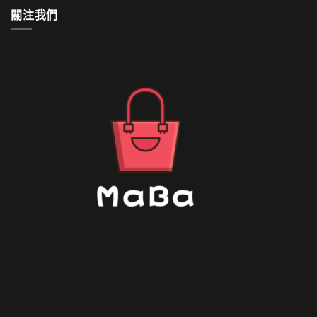
清
關注我們
洗〉
中