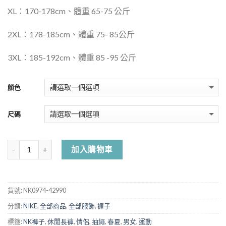
XL：170-178cm、體重 65-75 公斤
2XL：178-185cm、體重 75- 85公斤
3XL：185-192cm、體重 85 -95 公斤
顏色
尺碼
加入購物車
貨號:
NK0974-42990
分類:
NIKE
,
全部商品
,
全部服飾
,
褲子
標籤:
NK褲子
,
休閒長褲
,
情侶
,
抽繩
,
春夏
,
男女
,
運動