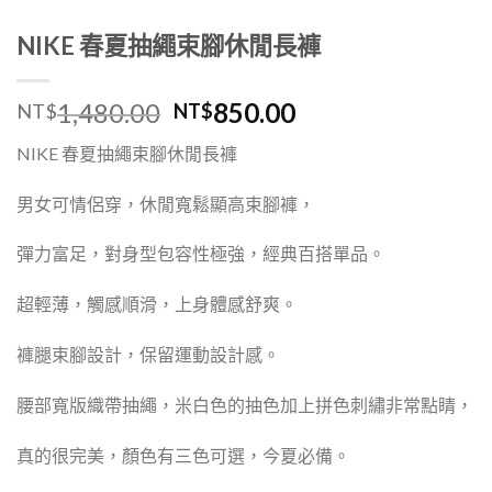
NIKE 春夏抽繩束腳休閒長褲
1,480.00
850.00
NT$
NT$
NIKE 春夏抽繩束腳休閒長褲
男女可情侶穿，休閒寬鬆顯高束腳褲，
彈力富足，對身型包容性極強，經典百搭單品。
超輕薄，觸感順滑，上身體感舒爽。
褲腿束腳設計，保留運動設計感。
腰部寬版織帶抽繩，米白色的抽色加上拼色刺繡非常點睛，
真的很完美，顏色有三色可選，今夏必備。