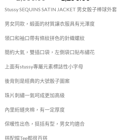
Stussy SEQUINS SATIN JACKET 男女骰子棒球外套
男女同款，緞面的材質讓衣服具有光澤度
領口和袖口帶有條紋拼色的針織螺紋
簡約大氣，雙插口袋，左側袋口貼布繡花
上面有stussy專屬元素標誌性小字母
後背則是經典的大號骰子圖案
珠片刺繡一氣呵成更加高級
內里絎縫夾棉，有一定厚度
保暖性出色，挺括有型，男女均適合
搭配帽Tee都很百搭