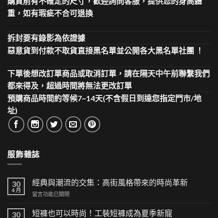
購買前有不確定的尺寸，歡迎詢問客服，提供您的身高體
重，如有瑕疵不合可退換
拆封要有錄影為依證據
惡意貨到付款不取貨直接黑名單並公開各大黑名單社團 ！
下單後想改訂單商品或取消訂單，請在隔天中午前聯繫我們
都來得及，超過時間將無法更改訂單
預購商品時間約等候7~14天(不含假日到達您指定門市/地
址)
服飾雜誌
經典與潮流的交集：高街風格帶來的時尚革新
30
4 月
在
留言功能已關閉
〈經
典
短褲也可以時尚！工裝短褲成為夏季新寵
30