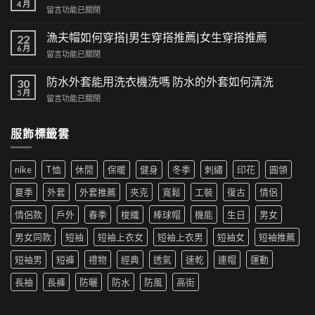
與
4 月
在
留言功能已關閉
潮
〈短
流
褲
漁夫帽如何穿搭|男生穿搭推薦|女生穿搭推薦
的
22
也
6 月
交
在
留言功能已關閉
可
集：
〈漁
以
高
夫
防水外套能用洗衣機洗嗎 防水的外套如何清洗
時
30
街
帽
5 月
尚！
風
在
留言功能已關閉
如
工
格
〈防
何
裝
帶
水
穿
短
服飾標籤雲
來
外
搭|
褲
的
套
男
成
時
能
生
為
尚
nike
T恤
休閒
保暖
健身
冬季
刺繡
印花
圓領
用
穿
夏
革
洗
搭
季
夏季
外套
外套推薦
夾克
寬鬆
工裝
復古
情侶
新〉
衣
推
新
中
機
薦|
寵〉
情侶款
戶外
春季
梭織
棒球帽
機能
生日
男女
洗
女
中
嗎
生
男女同款
短袖
短袖上衣女
短袖上衣男
短袖女
短袖推薦
防
穿
水
搭
短袖男
短褲
禮物
經典
透氣
速乾
連帽
運動
的
推
外
薦〉
長袖
長褲
防曬
防水
防風
高街
套
中
如
何