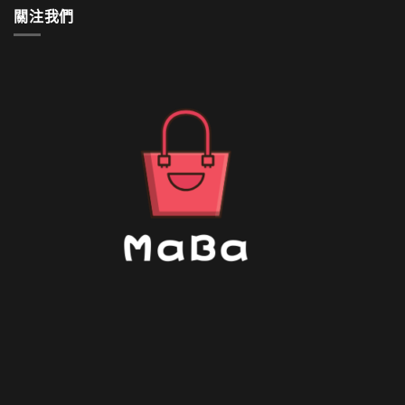
清
關注我們
洗〉
中