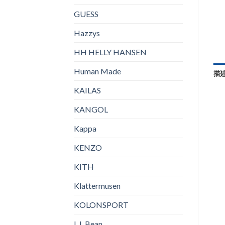
GUESS
Hazzys
HH HELLY HANSEN
Human Made
描
KAILAS
KANGOL
Kappa
KENZO
KITH
Klattermusen
KOLONSPORT
L.L.Bean