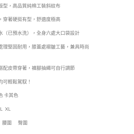
版型，高品質純棉工裝斜紋布
，穿著硬挺有型，舒適度極高
水（已預水洗），全身六處大口袋設計
處理堅固耐用，膝蓋處褶皺工藝，兼具時尚
搭配皮帶穿著，褲腳抽繩可自行調節
均可輕鬆駕馭！
色 卡其色
 XL
腰圍
臀圍