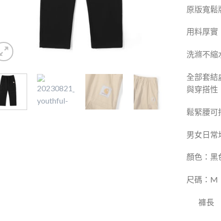
原版寬鬆
用料厚實
洗滌不縮
全部套結
與穿搭性
鬆緊腰可
男女日常
顏色：黑
尺碼：M L
褲長