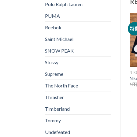
R
Polo Ralph Lauren
PUMA
Reebok
特價
特價
特
Saint Michael
已售完
SNOW PEAK
Stussy
NIKE
NIKE
NIK
Supreme
Nike Big Swoosh 羊羔毛雙
Nike 復古棒球領加厚工裝外
Ni
面穿防風外套
套
NT
The North Face
NT$
2,990.00
NT$
1,480.00
NT$
2,280.00
NT$
1,580.00
Thrasher
Timberland
Tommy
Undefeated