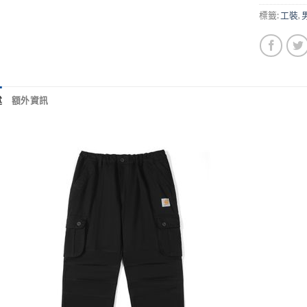
標籤:
工裝
,
述
額外資訊