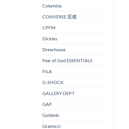
Columbia
CONVERSE 匡威
CPFM
Dickies
Drew house
Fear of God ESSENTIALS
FILA
G-SHOCK
GALLERY DEPT
GAP
Goldwin
Gramicci