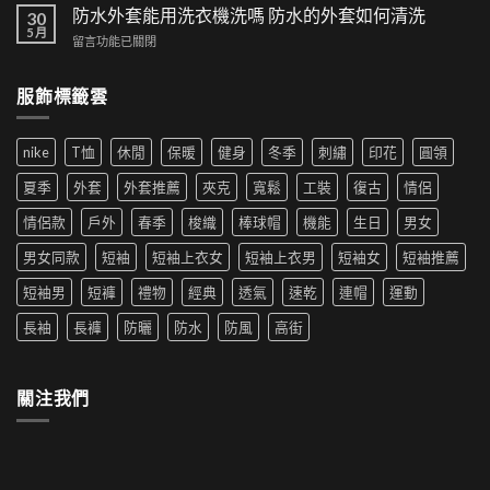
高
夫
防水外套能用洗衣機洗嗎 防水的外套如何清洗
時
30
街
帽
5 月
尚！
風
在
留言功能已關閉
如
工
格
〈防
何
裝
帶
水
穿
短
服飾標籤雲
來
外
搭|
褲
的
套
男
成
時
能
生
為
尚
nike
T恤
休閒
保暖
健身
冬季
刺繡
印花
圓領
用
穿
夏
革
洗
搭
季
夏季
外套
外套推薦
夾克
寬鬆
工裝
復古
情侶
新〉
衣
推
新
中
機
薦|
寵〉
情侶款
戶外
春季
梭織
棒球帽
機能
生日
男女
洗
女
中
嗎
生
男女同款
短袖
短袖上衣女
短袖上衣男
短袖女
短袖推薦
防
穿
水
搭
短袖男
短褲
禮物
經典
透氣
速乾
連帽
運動
的
推
外
薦〉
長袖
長褲
防曬
防水
防風
高街
套
中
如
何
清
關注我們
洗〉
中