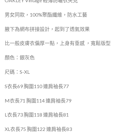
OAKLEY Vintage 輕薄防曬衣夾克
男女同款，100%聚酯纖維，防水工藝
腋下為網布拼接設計，起到了透氣效果
比一般皮膚衣偏厚一點，上身有垂感 ，寬鬆版型
顏色：銀灰色
尺碼：
S-XL
S衣長69 胸圍110 連肩袖長77
M衣長71 胸圍114 連肩袖長79
L衣長73 胸圍118 連肩袖長81
XL衣長75 胸圍122 連肩袖長83