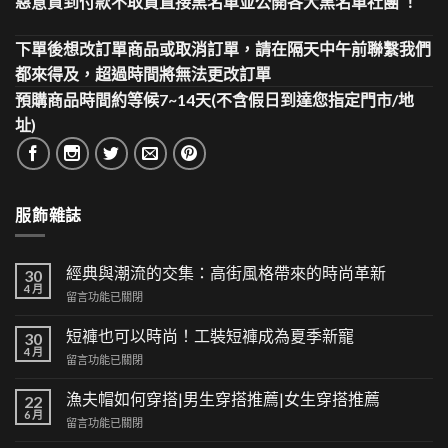
惡意貨到付款不取貨直接黑名單並公開各大黑名單社團 ！
下單後想改訂單商品或取消訂單，請在隔天中午前聯繫我們
都來得及，超過時間將無法更改訂單
預購商品時間約等候7~14天(不含假日到達您指定門市/地
址)
服飾雜誌
經典與潮流的交集：高街風格帶來的時尚革新
30
4 月
在
留言功能已關閉
〈經
典
短褲也可以時尚！工裝短褲成為夏季新寵
30
與
4 月
在
留言功能已關閉
潮
〈短
流
褲
漁夫帽如何穿搭|男生穿搭推薦|女生穿搭推薦
的
22
也
6 月
交
在
留言功能已關閉
可
集：
〈漁
以