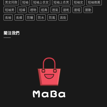
生
男女同款
短袖
短袖上衣女
短袖上衣男
短袖女
短袖推薦
防
穿
水
搭
短袖男
短褲
禮物
經典
透氣
速乾
連帽
運動
的
推
外
薦〉
長袖
長褲
防曬
防水
防風
高街
套
中
如
何
清
關注我們
洗〉
中