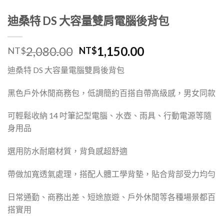
迪桑特 DS 大容量雙肩電腦後背包
2,080.00
1,150.00
NT$
NT$
迪桑特 DS 大容量電腦雙肩後背包
黑色戶外休閒商務包，低調簡約百搭自帶高級感，男女同款
可輕鬆收納 14 吋筆記型電腦、水壺、雨具、行動電源等隨
身用品
選用防水耐磨材質，背負感超舒適
帶做加寬透氣處理，搭配人體工學背墊，貼合背部受力均勻
日常通勤、商務出差、短途旅遊、戶外休閒等各種場景都百
搭實用