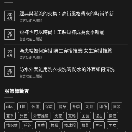
經典與潮流的交集：高街風格帶來的時尚革新
30
4 月
在
留言功能已關閉
〈經
典
短褲也可以時尚！工裝短褲成為夏季新寵
30
與
4 月
在
留言功能已關閉
潮
〈短
流
褲
漁夫帽如何穿搭|男生穿搭推薦|女生穿搭推薦
的
22
也
6 月
交
在
留言功能已關閉
可
集：
〈漁
以
高
夫
防水外套能用洗衣機洗嗎 防水的外套如何清洗
時
30
街
帽
5 月
尚！
風
在
留言功能已關閉
如
工
格
〈防
何
裝
帶
水
穿
短
服飾標籤雲
來
外
搭|
褲
的
套
男
成
時
能
生
為
尚
nike
T恤
休閒
保暖
健身
冬季
刺繡
印花
圓領
用
穿
夏
革
洗
搭
季
夏季
外套
外套推薦
夾克
寬鬆
工裝
復古
情侶
新〉
衣
推
新
中
機
薦|
寵〉
情侶款
戶外
春季
梭織
棒球帽
機能
生日
男女
洗
女
中
嗎