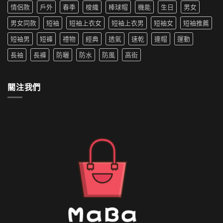
機
薦|
寵〉
情侶款
戶外
春季
梭織
棒球帽
機能
生日
男女
洗
女
中
嗎
生
男女同款
短袖
短袖上衣女
短袖上衣男
短袖女
短袖推薦
防
穿
水
搭
短袖男
短褲
禮物
經典
透氣
速乾
連帽
運動
的
推
外
薦〉
長袖
長褲
防曬
防水
防風
高街
套
中
如
何
清
關注我們
洗〉
中