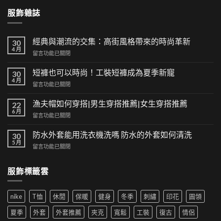
服飾雜誌
經典與潮流的交集：高街風格帶來的時尚革新
30
4 月
在
留言功能已關閉
〈經
典
短褲也可以時尚！工裝短褲成為夏季新寵
30
與
4 月
在
留言功能已關閉
潮
〈短
流
褲
漁夫帽如何穿搭|男生穿搭推薦|女生穿搭推薦
的
22
也
6 月
交
在
留言功能已關閉
可
集：
〈漁
以
高
夫
防水外套能用洗衣機洗嗎 防水的外套如何清洗
時
30
街
帽
5 月
尚！
風
在
留言功能已關閉
如
工
格
〈防
何
裝
帶
水
穿
短
服飾標籤雲
來
外
搭|
褲
的
套
男
成
時
能
生
為
尚
nike
T恤
休閒
保暖
健身
冬季
刺繡
印花
圓領
用
穿
夏
革
洗
搭
季
夏季
外套
外套推薦
夾克
寬鬆
工裝
復古
情侶
新〉
衣
推
新
中