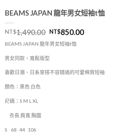
BEAMS JAPAN 龍年男女短袖t恤
1,490.00
850.00
NT$
NT$
BEAMS JAPAN 龍年男女短袖t恤
男女同款，寬鬆版型
喜歡日潮、日系穿搭不容錯過的可愛
棉質短袖
顏色：黑色 白色
尺碼：S M L XL
衣長 肩寬 胸圍
S
68
44
106