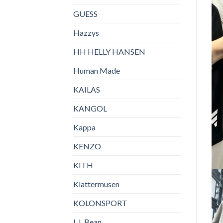
GUESS
Hazzys
HH HELLY HANSEN
Human Made
KAILAS
KANGOL
Kappa
KENZO
KITH
Klattermusen
KOLONSPORT
L.L.Bean