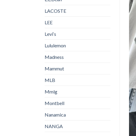
LACOSTE
LEE
Levi‘s
Lululemon
Madness
Mammut
MLB
Mmlg
Montbell
Nanamica
NANGA