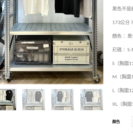
黑色不是
173公分 
顏色： 黑
尺碼：
S-
S
（胸圍1
M
（胸圍1
L
（胸圍1
XL
（胸圍1
顏色