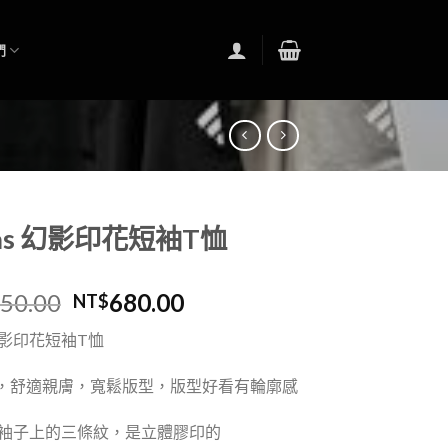
們
das 幻影印花短袖T恤
250.00
680.00
NT$
影印花短袖
T
恤
，舒適親膚，
寬鬆版型，版型好看有輪廓感
袖子上的三條紋，是立體膠印的