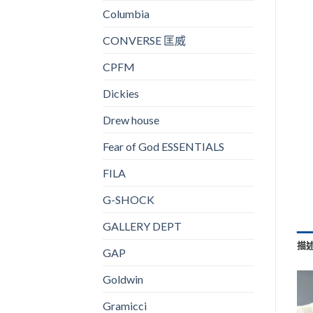
Columbia
CONVERSE 匡威
CPFM
Dickies
Drew house
Fear of God ESSENTIALS
FILA
G-SHOCK
GALLERY DEPT
描
GAP
Goldwin
Gramicci