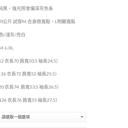
純黑，強光照會偏深灰色系
70公
斤 試穿
M 合身微
寬鬆，L明顯寬鬆
色
/
淺灰
/
亮白
M-L-XL
12
衣長
70
肩寬
50.5
袖長
24.5
）
16
衣長
72
肩寬
52
袖長
25.5
）
20
衣長
74
肩寬
53.5
袖長
26.5
）
26
衣長
76
肩寬
55
袖長
27.5
）