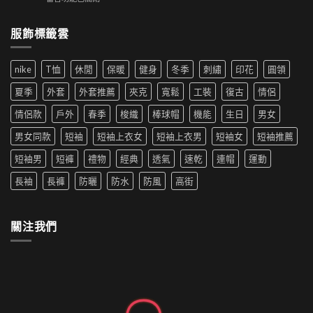
如
工
格
〈防
何
裝
帶
水
穿
短
服飾標籤雲
來
外
搭|
褲
的
套
男
成
時
能
生
為
尚
nike
T恤
休閒
保暖
健身
冬季
刺繡
印花
圓領
用
穿
夏
革
洗
搭
季
夏季
外套
外套推薦
夾克
寬鬆
工裝
復古
情侶
新〉
衣
推
新
中
機
薦|
寵〉
情侶款
戶外
春季
梭織
棒球帽
機能
生日
男女
洗
女
中
嗎
生
男女同款
短袖
短袖上衣女
短袖上衣男
短袖女
短袖推薦
防
穿
水
搭
短袖男
短褲
禮物
經典
透氣
速乾
連帽
運動
的
推
外
薦〉
長袖
長褲
防曬
防水
防風
高街
套
中
如
何
清
關注我們
洗〉
中