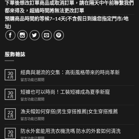
下單後想改訂單商品或取消訂單，請在隔天中午前聯繫我們
都來得及，超過時間將無法更改訂單
預購商品時間約等候7~14天(不含假日到達您指定門市/地
址)
服飾雜誌
經典與潮流的交集：高街風格帶來的時尚革新
30
4 月
在
留言功能已關閉
〈經
典
短褲也可以時尚！工裝短褲成為夏季新寵
30
與
4 月
在
留言功能已關閉
潮
〈短
流
褲
漁夫帽如何穿搭|男生穿搭推薦|女生穿搭推薦
的
22
也
6 月
交
在
留言功能已關閉
可
集：
〈漁
以
高
夫
防水外套能用洗衣機洗嗎 防水的外套如何清洗
時
30
街
帽
5 月
尚！
風
在
留言功能已關閉