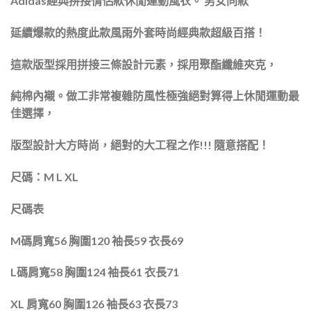
Adidas經典拼接情侶款休閒運動風衣。 男女同款
延續爆款的熱度此款風雨外套時尚經典款超級百搭！
這款版型採用拼接三條設計元素，採用聚酯纖維夾克，
純棉內襯。做工非常複雜防風性極強絕對算得上休閒運動最
佳選擇，
版型設計大方時尚，絕對的大工程之作
!!!
隨意搭配！
尺碼：
M L XL
尺碼表
M
碼肩寬
56
胸圍
120
袖長
59
衣長
69
L
碼肩寬
58
胸圍
124
袖長
61
衣長
71
XL
肩寬
60
胸圍
126
袖長
63
衣長
73