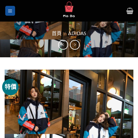
Skip
to
content
首頁
/
ADIDAS
特價