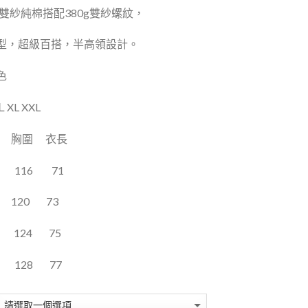
g雙紗純棉搭配380g雙紗螺紋，
型，超級百搭，半高領設計。
色
XL XXL
胸圍
衣長
116
71
120
73
124
75
128
77