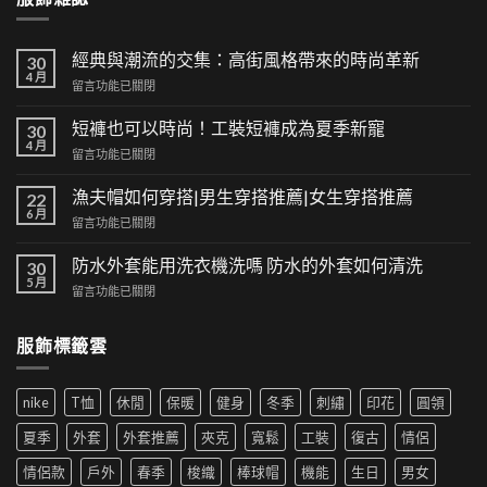
經典與潮流的交集：高街風格帶來的時尚革新
30
4 月
在
留言功能已關閉
〈經
典
短褲也可以時尚！工裝短褲成為夏季新寵
30
與
4 月
在
留言功能已關閉
潮
〈短
流
褲
漁夫帽如何穿搭|男生穿搭推薦|女生穿搭推薦
的
22
也
6 月
交
在
留言功能已關閉
可
集：
〈漁
以
高
夫
防水外套能用洗衣機洗嗎 防水的外套如何清洗
時
30
街
帽
5 月
尚！
風
在
留言功能已關閉
如
工
格
〈防
何
裝
帶
水
穿
短
服飾標籤雲
來
外
搭|
褲
的
套
男
成
時
能
生
為
尚
nike
T恤
休閒
保暖
健身
冬季
刺繡
印花
圓領
用
穿
夏
革
洗
搭
季
夏季
外套
外套推薦
夾克
寬鬆
工裝
復古
情侶
新〉
衣
推
新
中
機
薦|
寵〉
情侶款
戶外
春季
梭織
棒球帽
機能
生日
男女
洗
女
中