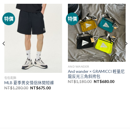
特價
特價
AND WANDER
And wander × GRAMICCI 輕量尼
龍反光三角斜挎包
包包配飾
NT$
1,180.00
NT$
680.00
MLB 夏季男女情侶休閒短褲
NT$
1,280.00
NT$
675.00