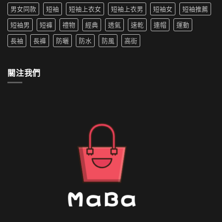
嗎
生
男女同款
短袖
短袖上衣女
短袖上衣男
短袖女
短袖推薦
防
穿
水
搭
短袖男
短褲
禮物
經典
透氣
速乾
連帽
運動
的
推
外
薦〉
長袖
長褲
防曬
防水
防風
高街
套
中
如
何
清
關注我們
洗〉
中