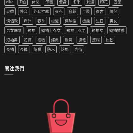
尚
nike
T恤
休閒
保暖
健身
冬季
刺繡
印花
圓領
用
穿
夏
革
洗
搭
季
夏季
外套
外套推薦
夾克
寬鬆
工裝
復古
情侶
新〉
衣
推
新
中
機
薦|
寵〉
情侶款
戶外
春季
梭織
棒球帽
機能
生日
男女
洗
女
中
嗎
生
男女同款
短袖
短袖上衣女
短袖上衣男
短袖女
短袖推薦
防
穿
水
搭
短袖男
短褲
禮物
經典
透氣
速乾
連帽
運動
的
推
外
薦〉
長袖
長褲
防曬
防水
防風
高街
套
中
如
何
清
關注我們
洗〉
中