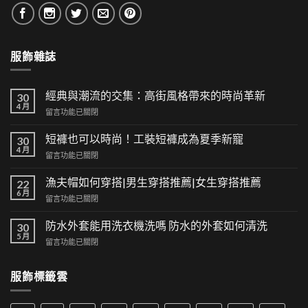
服飾雜誌
經典與潮流的交集：高街風格帶來的時尚革新
30
4 月
在
留言功能已關閉
〈經
典
短褲也可以時尚！工裝短褲成為夏季新寵
30
與
4 月
在
留言功能已關閉
潮
〈短
流
褲
漁夫帽如何穿搭|男生穿搭推薦|女生穿搭推薦
的
22
也
6 月
交
在
留言功能已關閉
可
集：
〈漁
以
高
夫
防水外套能用洗衣機洗嗎 防水的外套如何清洗
時
30
街
帽
5 月
尚！
風
在
留言功能已關閉
如
工
格
〈防
何
裝
帶
水
穿
短
服飾標籤雲
來
外
搭|
褲
的
套
男
成
時
能
生
為