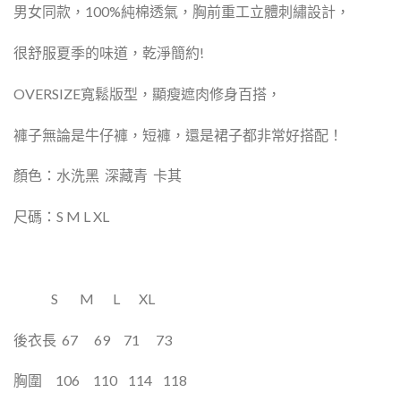
男女同款，
100%純棉透氣，胸前重工立體刺繡設計，
很舒服夏季的味道，乾淨簡約!
OVERSIZE寬鬆版型，顯瘦遮肉修身百搭，
褲子無論是牛仔褲，短褲，還是裙子都非常好搭配！
顏色：水洗黑
深藏青
卡其
尺碼：S M L XL
S
M
L
XL
後衣長
67
69
71
73
胸圍
106
110
114
118