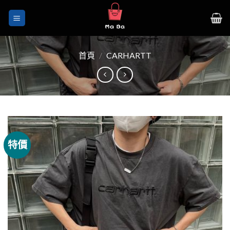
Skip
to
content
首頁
/
CARHARTT
特價