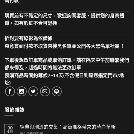
碼付款
購買前有不確定的尺寸，歡迎詢問客服，提供您的身高體
重，如有瑕疵不合可退換
拆封要有錄影為依證據
惡意貨到付款不取貨直接黑名單並公開各大黑名單社團 ！
下單後想改訂單商品或取消訂單，請在隔天中午前聯繫我們
都來得及，超過時間將無法更改訂單
預購商品時間約等候7~14天(不含假日到達您指定門市/地
址)
服飾雜誌
經典與潮流的交集：高街風格帶來的時尚革新
30
4 月
在
留言功能已關閉