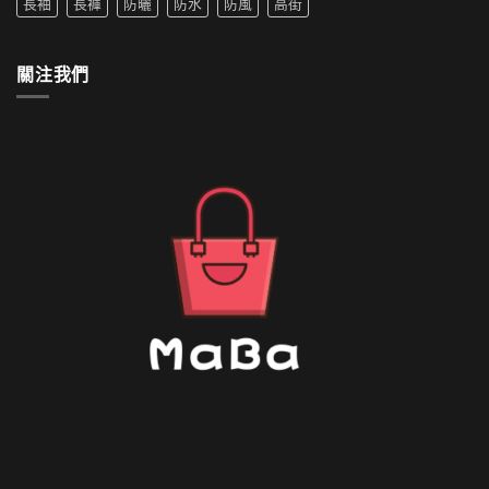
長袖
長褲
防曬
防水
防風
高街
套
中
如
何
清
關注我們
洗〉
中