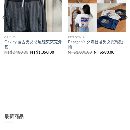
OAKLEY
PATAGONIA
Oakley 復古男女防風線束夾克外
Patagonia 夕陽日落男女寬鬆短
套
袖
NT$
2,480.00
NT$
1,350.00
NT$
1,080.00
NT$
580.00
最新商品