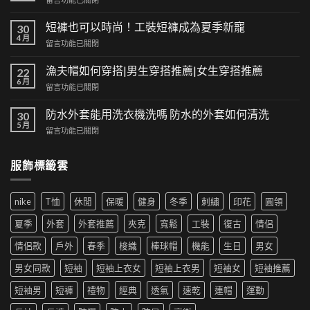
〈經
典
短褲也可以時尚！工裝短褲成為夏季新寵
30
與
4 月
在
留言功能已關閉
潮
〈短
流
褲
漁夫帽如何穿搭|男生穿搭推薦|女生穿搭推薦
的
22
也
6 月
交
在
留言功能已關閉
可
集：
〈漁
以
高
夫
防水外套能用洗衣機洗嗎 防水的外套如何清洗
時
30
街
帽
5 月
尚！
風
在
留言功能已關閉
如
工
格
〈防
何
裝
帶
水
穿
短
服飾標籤雲
來
外
搭|
褲
的
套
男
成
時
能
生
為
尚
nike
T恤
休閒
保暖
健身
冬季
刺繡
印花
圓領
用
穿
夏
革
洗
搭
季
夏季
外套
外套推薦
夾克
寬鬆
工裝
復古
情侶
新〉
衣
推
新
中
機
薦|
寵〉
情侶款
戶外
春季
梭織
棒球帽
機能
生日
男女
洗
女
中
嗎
生
男女同款
短袖
短袖上衣女
短袖上衣男
短袖女
短袖推薦
防
穿
水
搭
短袖男
短褲
禮物
經典
透氣
速乾
連帽
運動
的
推
外
薦〉