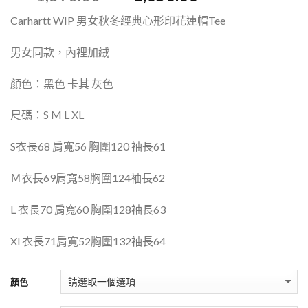
Carhartt WIP 男女秋冬經典心形印花連帽Tee
男女同款，內裡加絨
顏色：黑色 卡其 灰色
尺碼：S M L XL
S衣長68 肩寬56 胸圍120 袖長61
Ｍ衣長69肩寬58胸圍124袖長62
L 衣長70 肩寬60 胸圍128袖長63
Xl 衣長71肩寬52胸圍132袖長64
顏色