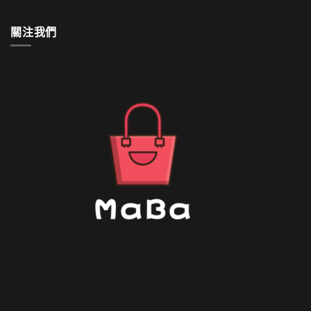
如
何
清
關注我們
洗〉
中