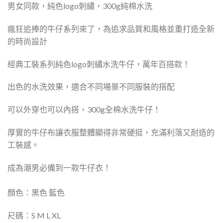
男女同款，純色logo刺繡，300g純棉水洗
瘋狂追捧的牛仔系列來了，為追求品質和風格並重打造全新
的時尚設計
經典工裝系列純色logo刺繡水洗牛仔，萬年百搭款！
出色的水洗效果，適合不同場景不同服裝的搭配
可以外穿也可以內搭，300g全棉水洗牛仔！
厚實的牛仔布讓衣服整體顯得非常硬挺，充滿利落又耐造的
工裝感。
成為潮男必備到一款牛仔衣！
顏色：黑色 藍色
尺碼：S M L XL