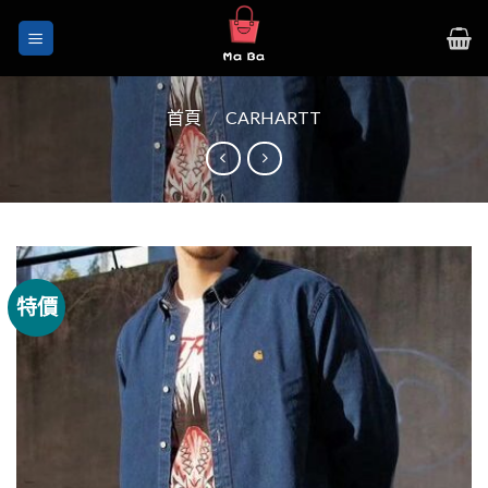
Skip
to
content
首頁
/
CARHARTT
特價