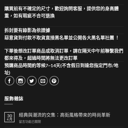
購買前有不確定的尺寸，歡迎詢問客服，提供您的身高體
重，如有瑕疵不合可退換
拆封要有錄影為依證據
惡意貨到付款不取貨直接黑名單並公開各大黑名單社團 ！
下單後想改訂單商品或取消訂單，請在隔天中午前聯繫我們
都來得及，超過時間將無法更改訂單
預購商品時間約等候7~14天(不含假日到達您指定門市/地
址)
服飾雜誌
經典與潮流的交集：高街風格帶來的時尚革新
30
4 月
在
留言功能已關閉
〈經