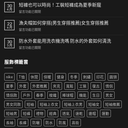
典
短褲也可以時尚！工裝短褲成為夏季新寵
30
與
4 月
在
留言功能已關閉
潮
〈短
流
褲
漁夫帽如何穿搭|男生穿搭推薦|女生穿搭推薦
的
22
也
6 月
交
在
留言功能已關閉
可
集：
〈漁
以
高
夫
防水外套能用洗衣機洗嗎 防水的外套如何清洗
時
30
街
帽
5 月
尚！
風
在
留言功能已關閉
如
工
格
〈防
何
裝
帶
水
穿
短
服飾標籤雲
來
外
搭|
褲
的
套
男
成
時
能
生
為
尚
nike
T恤
休閒
保暖
健身
冬季
刺繡
印花
圓領
用
穿
夏
革
洗
搭
季
夏季
外套
外套推薦
夾克
寬鬆
工裝
復古
情侶
新〉
衣
推
新
中
機
薦|
寵〉
情侶款
戶外
春季
梭織
棒球帽
機能
生日
男女
洗
女
中
嗎
生
男女同款
短袖
短袖上衣女
短袖上衣男
短袖女
短袖推薦
防
穿
水
搭
短袖男
短褲
禮物
經典
透氣
速乾
連帽
運動
的
推
外
薦〉
長袖
長褲
防曬
防水
防風
高街
套
中