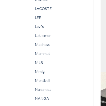
LACOSTE
LEE
Levi‘s
Lululemon
Madness
Mammut
MLB
Mmlg
Montbell
Nanamica
NANGA