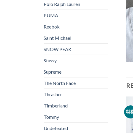
Polo Ralph Lauren
PUMA
Reebok
Saint Michael
SNOW PEAK
Stussy
Supreme
The North Face
R
Thrasher
Timberland
特價
特價
特
Tommy
Undefeated