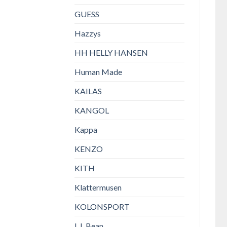
GUESS
Hazzys
HH HELLY HANSEN
Human Made
KAILAS
KANGOL
Kappa
KENZO
KITH
Klattermusen
KOLONSPORT
L.L.Bean