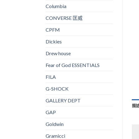
Columbia
CONVERSE 匡威
CPFM
Dickies
Drew house
Fear of God ESSENTIALS
FILA
G-SHOCK
GALLERY DEPT
描
GAP
Goldwin
Gramicci