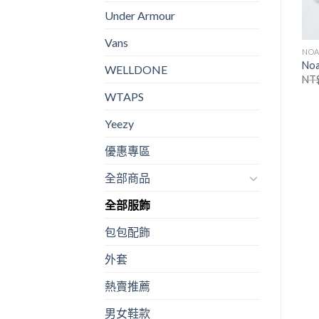
Under Armour
Vans
POLO RALPH LAUREN
NO
做
拉夫戰馬短袖短褲休閒套裝
No
WELLDONE
NT$
1,380.00
NT$
750.00
NT
POLO RALPH LAUREN
WTAPS
Polo 刺繡男女無袖背心
NT$
990.00
NT$
550.00
Yeezy
優惠專區
全部商品
全部服飾
包包配飾
外套
熱賣推薦
男女鞋款