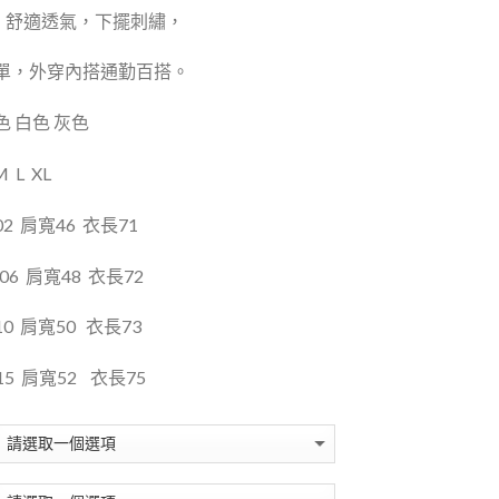
，
舒適透氣，下擺刺繡，
單，外穿內搭通勤百搭。
 白色 灰色
M
L
XL
2
肩寬46
衣長71
06
肩寬48
衣長72
0
肩寬50
衣長73
15
肩寬52
衣長75