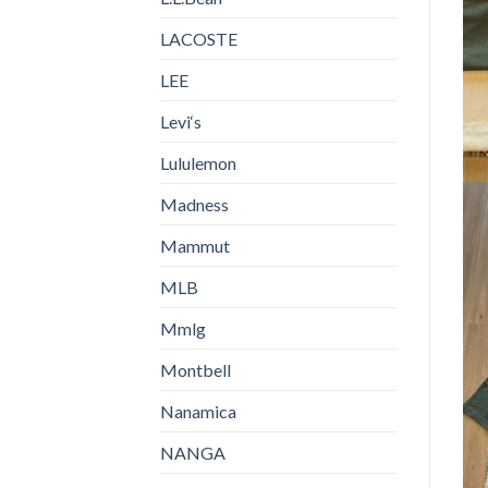
LACOSTE
LEE
Levi‘s
Lululemon
Madness
Mammut
MLB
Mmlg
Montbell
Nanamica
NANGA