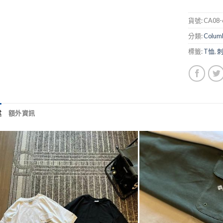
貨號:
CA08-
分類:
Colum
標籤:
T恤
,
述
額外資訊