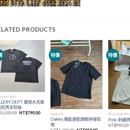
ELATED PRODUCTS
價
特價
特價
LERY DEPT
LLERY DEPT 重磅水洗做
高街男女短袖
$
1,500.00
NT$
790.00
OAKLEY
POLO RALPH
Oakley 機能速乾網眼拼接短
Polo 刺
袖
NT$
990.00