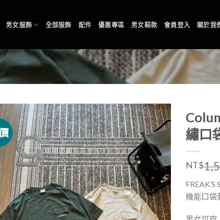
男女服飾
全部服飾
配件
優惠專區
男女鞋款
會員登入
關於我
Col
價
繡口
1,
NT$
FREAK’
機能口袋
男女可穿