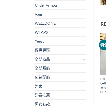
Under Armour
Vans
WELLDONE
R
WTAPS
Yeezy
特價
特價
特
優惠專區
全部商品
全部服飾
包包配飾
BEAMS
NIKE
GAL
短
Beams 春夏男女兔年短袖
GA
Nike 刺繡男女休閒運動短袖
外套
Tee
舊
NT$
920.00
NT$
540.00
NT$
1,290.00
NT$
720.00
NT
熱賣推薦
男女鞋款