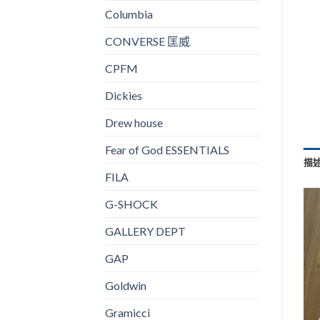
Columbia
CONVERSE 匡威
CPFM
Dickies
Drew house
Fear of God ESSENTIALS
描
FILA
G-SHOCK
GALLERY DEPT
GAP
Goldwin
Gramicci