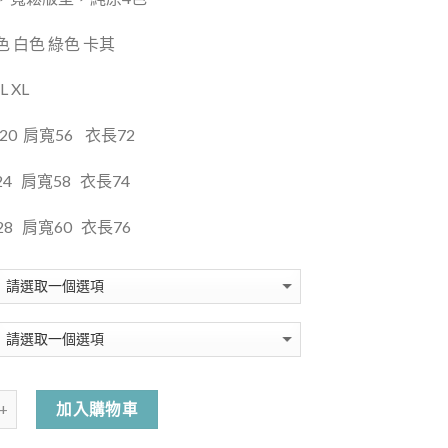
 白色 綠色 卡其
 XL
20
肩寬56
衣長72
24
肩寬58
衣長74
28
肩寬60
衣長76
加入購物車