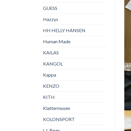
GUESS
Hazzys
HH HELLY HANSEN
Human Made
KAILAS
KANGOL
Kappa
KENZO
KITH
Klattermusen
KOLONSPORT
L.L.Bean