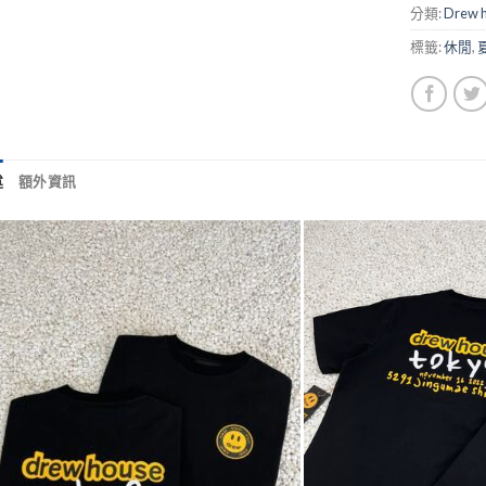
分類:
Drew 
標籤:
休閒
,
述
額外資訊