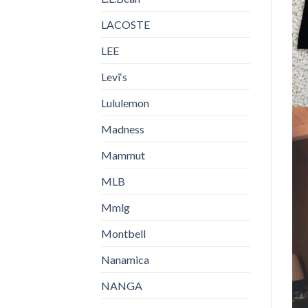
LACOSTE
LEE
Levi‘s
Lululemon
Madness
Mammut
MLB
Mmlg
Montbell
Nanamica
NANGA