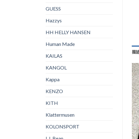
GUESS
Hazzys
HH HELLY HANSEN
Human Made
描
KAILAS
KANGOL
Kappa
KENZO
KITH
Klattermusen
KOLONSPORT
L.L.Bean