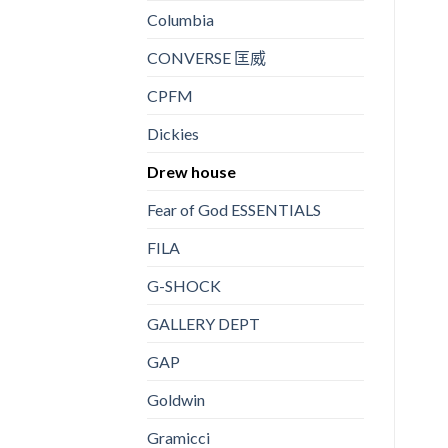
Columbia
CONVERSE 匡威
CPFM
Dickies
Drew house
Fear of God ESSENTIALS
FILA
G-SHOCK
GALLERY DEPT
GAP
Goldwin
Gramicci