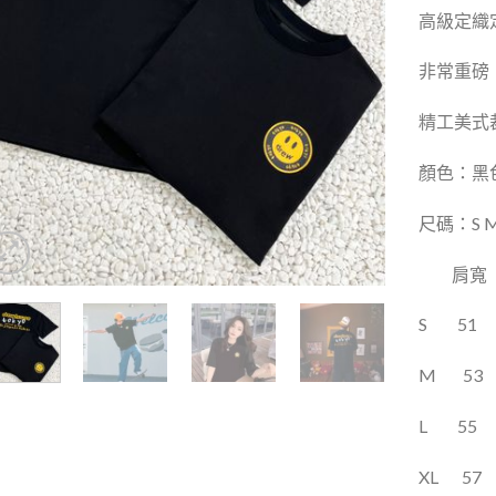
高級定織
非常重磅
精工美式
顏色：黑
尺碼：S M 
肩寬
S
51
M
53
L
55
XL
57