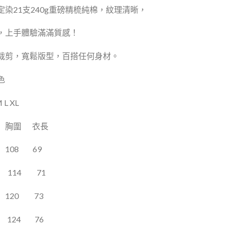
定染21支240g重磅精梳純棉，紋理清晰，
，上手體驗滿滿質感！
裁剪，寬鬆版型，百搭任何身材。
色
L XL
胸圍
衣長
108
69
114
71
120
73
124
76