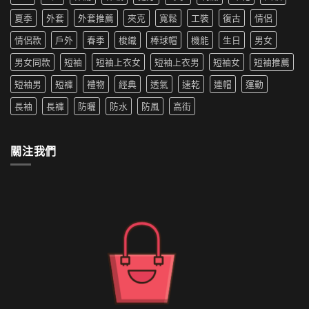
夏
革
洗
搭
季
夏季
外套
外套推薦
夾克
寬鬆
工裝
復古
情侶
新〉
衣
推
新
中
機
薦|
寵〉
情侶款
戶外
春季
梭織
棒球帽
機能
生日
男女
洗
女
中
嗎
生
男女同款
短袖
短袖上衣女
短袖上衣男
短袖女
短袖推薦
防
穿
水
搭
短袖男
短褲
禮物
經典
透氣
速乾
連帽
運動
的
推
外
薦〉
長袖
長褲
防曬
防水
防風
高街
套
中
如
何
清
關注我們
洗〉
中