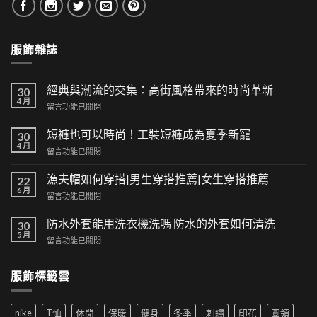
服飾雜誌
經典與潮流的交集：高街風格帶來的時尚革新
30
4 月
在
留言功能已關閉
〈經
典
短褲也可以時尚！工裝短褲成為夏季新寵
30
與
4 月
在
留言功能已關閉
潮
〈短
流
褲
漁夫帽如何穿搭|男生穿搭推薦|女生穿搭推薦
的
22
也
6 月
交
在
留言功能已關閉
可
集：
〈漁
以
高
夫
防水外套能用洗衣機洗嗎 防水的外套如何清洗
時
30
街
帽
5 月
尚！
風
在
留言功能已關閉
如
工
格
〈防
何
裝
帶
水
穿
短
服飾標籤雲
來
外
搭|
褲
的
套
男
成
時
能
生
為
尚
nike
T恤
休閒
保暖
健身
冬季
刺繡
印花
圓領
用
穿