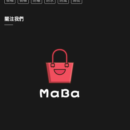
長袖
長褲
防曬
防水
防風
高街
套
中
如
何
清
關注我們
洗〉
中