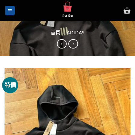
Skip
to
content
首頁
/
ADIDAS
特價