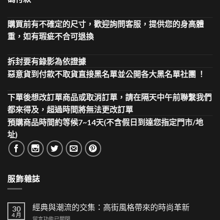
購買前有不確定的尺寸，歡迎詢問客服，提供您的身高體
重，如有瑕疵不合可退換
拆封要有錄影為依證據
惡意貨到付款不取貨直接黑名單並公開各大黑名單社團 ！
下單後想改訂單商品或取消訂單，請在隔天中午前聯繫我們
都來得及，超過時間將無法更改訂單
預購商品時間約等候7~14天(不含假日到達您指定門市/地
址)
服飾雜誌
經典與潮流的交集：高街風格帶來的時尚革新
30
4 月
在
留言功能已關閉