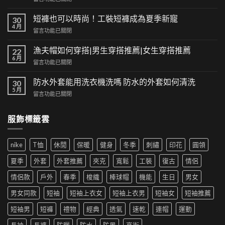
〈經
典
短褲也可以時尚！工裝短褲成為夏季新寵
30
與
4 月
在
留言功能已關閉
潮
〈短
流
褲
漁夫帽如何穿搭|男生穿搭推薦|女生穿搭推薦
的
22
也
6 月
交
在
留言功能已關閉
可
集：
〈漁
以
高
夫
防水外套能用洗衣機洗嗎 防水的外套如何清洗
時
30
街
帽
5 月
尚！
風
在
留言功能已關閉
如
工
格
〈防
何
裝
帶
水
穿
短
服飾標籤雲
來
外
搭|
褲
的
套
男
成
時
能
生
為
尚
nike
T恤
休閒
保暖
健身
冬季
刺繡
印花
圓領
用
穿
夏
革
洗
搭
季
夏季
外套
外套推薦
夾克
寬鬆
工裝
復古
情侶
新〉
衣
推
新
中
機
薦|
寵〉
情侶款
戶外
春季
梭織
棒球帽
機能
生日
男女
洗
女
中
嗎
生
男女同款
短袖
短袖上衣女
短袖上衣男
短袖女
短袖推薦
防
穿
水
搭
短袖男
短褲
禮物
經典
透氣
速乾
連帽
運動
的
推
外
薦〉