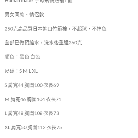
Human made
字母飛鴨短袖
T
恤
男女同款、情侶款
250
克高品質日本進口竹節棉，不起球，
不掉色
全部已做預縮水，
洗水後重達
260
克
顏色：黑色
白色
尺碼：
S M L XL
S
肩寬
44
胸圍
100
衣長
69
M
肩寬
46
胸圍
104
衣長
71
L
肩寬
48
胸圍
108
衣長
73
XL
肩寬
50
胸圍
112
衣長
75