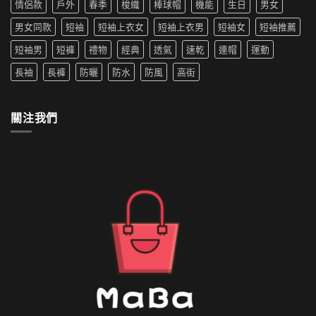
寵〉
情侶款
戶外
春季
梭織
棒球帽
機能
生日
男女
洗
女
中
嗎
生
男女同款
短袖
短袖上衣女
短袖上衣男
短袖女
短袖推薦
防
穿
水
搭
短袖男
短褲
禮物
經典
透氣
速乾
連帽
運動
的
推
外
薦〉
長袖
長褲
防曬
防水
防風
高街
套
中
如
何
清
關注我們
洗〉
中