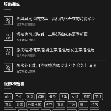
服飾雜誌
經典與潮流的交集：高街風格帶來的時尚革新
30
4 月
在
留言功能已關閉
〈經
典
短褲也可以時尚！工裝短褲成為夏季新寵
30
與
4 月
在
留言功能已關閉
潮
〈短
流
褲
漁夫帽如何穿搭|男生穿搭推薦|女生穿搭推薦
的
22
也
6 月
交
在
留言功能已關閉
可
集：
〈漁
以
高
夫
防水外套能用洗衣機洗嗎 防水的外套如何清洗
時
30
街
帽
5 月
尚！
風
在
留言功能已關閉
如
工
格
〈防
何
裝
帶
水
穿
短
服飾標籤雲
來
外
搭|
褲
的
套
男
成
時
能
生
為
尚
nike
T恤
休閒
保暖
健身
冬季
刺繡
印花
圓領
用
穿
夏
革
洗
搭
季
夏季
外套
外套推薦
夾克
寬鬆
工裝
復古
情侶
新〉
衣
推
新
中
機
薦|