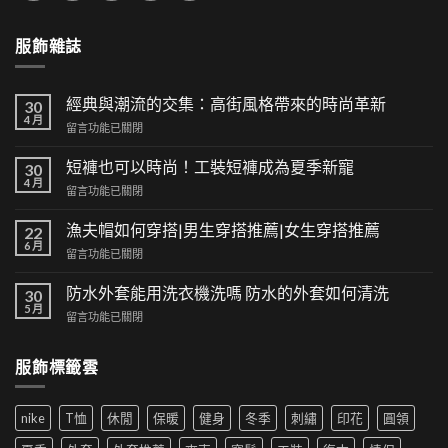
服飾雜誌
經典與潮流的交集：高街風格帶來的時尚革新
30
4 月
在
留言功能已關閉
〈經
典
短褲也可以時尚！工裝短褲成為夏季新寵
30
與
4 月
在
留言功能已關閉
潮
〈短
流
褲
漁夫帽如何穿搭|男生穿搭推薦|女生穿搭推薦
的
22
也
6 月
交
在
留言功能已關閉
可
集：
〈漁
以
高
夫
防水外套能用洗衣機洗嗎 防水的外套如何清洗
時
30
街
帽
5 月
尚！
風
在
留言功能已關閉
如
工
格
〈防
何
裝
帶
水
穿
短
服飾標籤雲
來
外
搭|
褲
的
套
男
成
時
能
生
為
尚
nike
T恤
休閒
保暖
健身
冬季
刺繡
印花
圓領
用
穿
夏
革
洗
搭
季