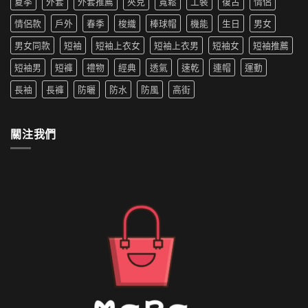
夏季
外套
外套推薦
夾克
寬鬆
工裝
復古
情侶
新〉
衣
推
新
中
機
薦|
寵〉
情侶款
戶外
春季
梭織
棒球帽
機能
生日
男女
洗
女
中
嗎
生
男女同款
短袖
短袖上衣女
短袖上衣男
短袖女
短袖推薦
防
穿
水
搭
短袖男
短褲
禮物
經典
透氣
速乾
連帽
運動
的
推
外
薦〉
長袖
長褲
防曬
防水
防風
高街
套
中
如
何
清
關注我們
洗〉
中