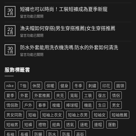
〈經
典
短褲也可以時尚！工裝短褲成為夏季新寵
30
與
4 月
在
留言功能已關閉
潮
〈短
流
褲
漁夫帽如何穿搭|男生穿搭推薦|女生穿搭推薦
的
22
也
6 月
交
在
留言功能已關閉
可
集：
〈漁
以
高
夫
防水外套能用洗衣機洗嗎 防水的外套如何清洗
時
30
街
帽
5 月
尚！
風
在
留言功能已關閉
如
工
格
〈防
何
裝
帶
水
穿
短
服飾標籤雲
來
外
搭|
褲
的
套
男
成
時
能
生
為
尚
nike
T恤
休閒
保暖
健身
冬季
刺繡
印花
圓領
用
穿
夏
革
洗
搭
季
夏季
外套
外套推薦
夾克
寬鬆
工裝
復古
情侶
新〉
衣
推
新
中
機
薦|
寵〉
情侶款
戶外
春季
梭織
棒球帽
機能
生日
男女
洗
女
中
嗎
生
男女同款
短袖
短袖上衣女
短袖上衣男
短袖女
短袖推薦
防
穿
水
搭
短袖男
短褲
禮物
經典
透氣
速乾
連帽
運動
的
推
外
薦〉
長袖
長褲
防曬
防水
防風
高街