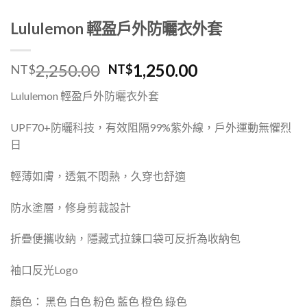
Lululemon 輕盈戶外防曬衣外套
2,250.00
1,250.00
NT$
NT$
Lululemon
輕盈戶外
防曬衣外套
UPF70+
防曬科技，有效阻隔
99%
紫外線，戶外運動無懼烈
日
輕薄如膚，透氣不悶熱，久穿也舒適
防水塗層，修身剪裁設計
折疊便攜收納，隱藏式拉鍊口袋可反折為收納包
袖口反光
Logo
顏色： 黑色 白色 粉色 藍色 橙色 綠色