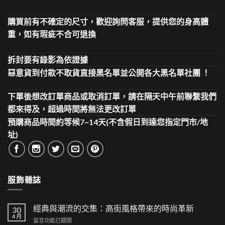
購買前有不確定的尺寸，歡迎詢問客服，提供您的身高體
重，如有瑕疵不合可退換
拆封要有錄影為依證據
惡意貨到付款不取貨直接黑名單並公開各大黑名單社團 ！
下單後想改訂單商品或取消訂單，請在隔天中午前聯繫我們
都來得及，超過時間將無法更改訂單
預購商品時間約等候7~14天(不含假日到達您指定門市/地
址)
服飾雜誌
經典與潮流的交集：高街風格帶來的時尚革新
30
4 月
在
留言功能已關閉