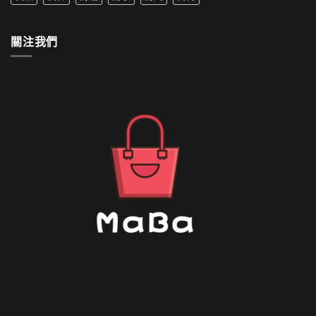
套
中
如
何
清
關注我們
洗〉
中