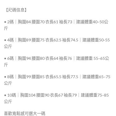
【尺碼信息】
• 2
碼｜胸圍
84
腰圍
70
衣長
61
袖長
73
｜建議體重40
–50公
斤
• 4
碼｜胸圍
89
腰圍
75
衣長
62.5
袖長
74.5
｜建議體重50-55
公
斤
• 6
碼｜胸圍
94
腰圍
80
衣長
64
袖長
76
｜建議體重 5
5–65公
斤
• 8
碼｜胸圍
99
腰圍
85
衣長
65.5
袖長
77.5
｜建議體重65
–75
公
斤
• 10
碼｜胸圍
104
腰圍
90
衣長
67
袖長
79
｜建議體重75
–85
公
斤
喜歡寬鬆感可選大一碼