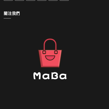
中
如
何
清
關注我們
洗〉
中