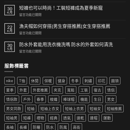
〈經
典
短褲也可以時尚！工裝短褲成為夏季新寵
30
與
4 月
在
留言功能已關閉
潮
〈短
流
褲
漁夫帽如何穿搭|男生穿搭推薦|女生穿搭推薦
的
22
也
6 月
交
在
留言功能已關閉
可
集：
〈漁
以
高
夫
防水外套能用洗衣機洗嗎 防水的外套如何清洗
時
30
街
帽
5 月
尚！
風
在
留言功能已關閉
如
工
格
〈防
何
裝
帶
水
穿
短
服飾標籤雲
來
外
搭|
褲
的
套
男
成
時
能
生
為
尚
nike
T恤
休閒
保暖
健身
冬季
刺繡
印花
圓領
用
穿
夏
革
洗
搭
季
夏季
外套
外套推薦
夾克
寬鬆
工裝
復古
情侶
新〉
衣
推
新
中
機
薦|
寵〉
情侶款
戶外
春季
梭織
棒球帽
機能
生日
男女
洗
女
中
嗎
生
男女同款
短袖
短袖上衣女
短袖上衣男
短袖女
短袖推薦
防
穿
水
搭
短袖男
短褲
禮物
經典
透氣
速乾
連帽
運動
的
推
外
薦〉
長袖
長褲
防曬
防水
防風
高街
套