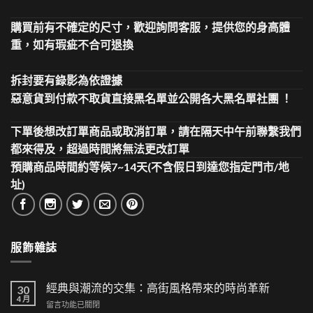
購買前有不確定的尺寸，歡迎詢問客服，提供您的身高體
重，如有瑕疵不合可退換
拆封要有錄影為依證據
惡意貨到付款不取貨直接黑名單並公開各大黑名單社團 ！
下單後想改訂單商品或取消訂單，請在隔天中午前聯繫我們
都來得及，超過時間將無法更改訂單
預購商品時間約等候7~14天(不含假日到達您指定門市/地
址)
服飾雜誌
經典與潮流的交集：高街風格帶來的時尚革新
30
4 月
在
留言功能已關閉