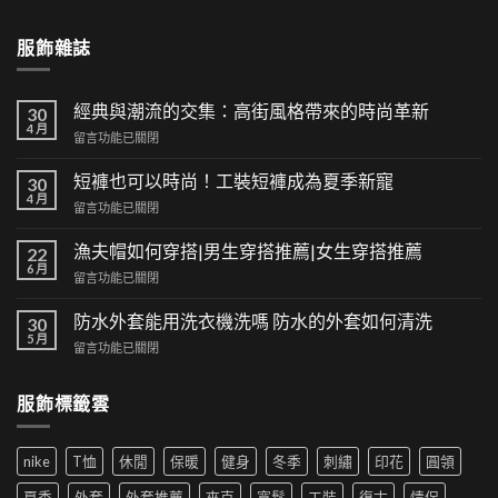
服飾雜誌
經典與潮流的交集：高街風格帶來的時尚革新
30
4 月
在
留言功能已關閉
〈經
典
短褲也可以時尚！工裝短褲成為夏季新寵
30
與
4 月
在
留言功能已關閉
潮
〈短
流
褲
漁夫帽如何穿搭|男生穿搭推薦|女生穿搭推薦
的
22
也
6 月
交
在
留言功能已關閉
可
集：
〈漁
以
高
夫
防水外套能用洗衣機洗嗎 防水的外套如何清洗
時
30
街
帽
5 月
尚！
風
在
留言功能已關閉
如
工
格
〈防
何
裝
帶
水
穿
短
服飾標籤雲
來
外
搭|
褲
的
套
男
成
時
能
生
為
尚
nike
T恤
休閒
保暖
健身
冬季
刺繡
印花
圓領
用
穿
夏
革
洗
搭
季
夏季
外套
外套推薦
夾克
寬鬆
工裝
復古
情侶
新〉
衣