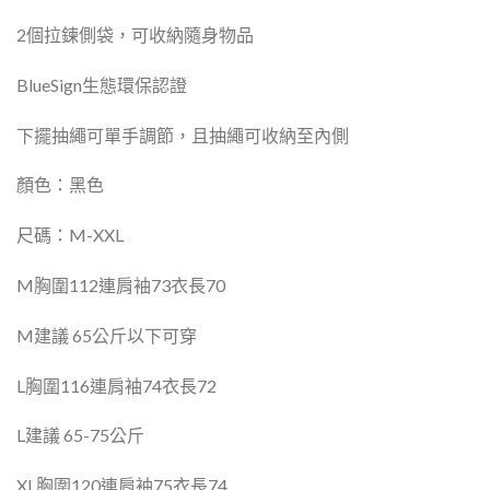
2
個拉鍊側袋，可收納隨身物品
BlueSign
生態環保認證
下擺抽繩可單手調節，且抽繩可收納至內側
顏色：黑色
尺碼：
M-XXL
M
胸圍
112
連肩袖
73
衣長
70
M建議
65公
斤以下可穿
L
胸圍
116
連肩袖
74
衣長
72
L建議 65
-75公
斤
XL
胸圍
120
連肩袖
75
衣長
74