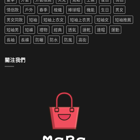
推
新
中
機
薦|
寵〉
情侶款
戶外
春季
梭織
棒球帽
機能
生日
男女
洗
女
中
嗎
生
男女同款
短袖
短袖上衣女
短袖上衣男
短袖女
短袖推薦
防
穿
水
搭
短袖男
短褲
禮物
經典
透氣
速乾
連帽
運動
的
推
外
薦〉
長袖
長褲
防曬
防水
防風
高街
套
中
如
何
清
關注我們
洗〉
中