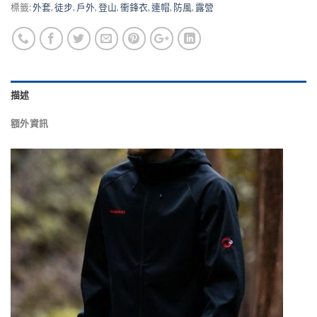
標籤:
外套
,
徒步
,
戶外
,
登山
,
衝鋒衣
,
連帽
,
防風
,
露營
描述
額外資訊