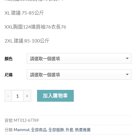
XL 建議 75
-85公
斤
XXL
胸圍
124
連肩袖
76
衣長
76
2XL 建議 85
-100公
斤
顏色
尺碼
加入購物車
貨號:
MT012-67769
分類:
Mammut
,
全部商品
,
全部服飾
,
外套
,
熱賣推薦