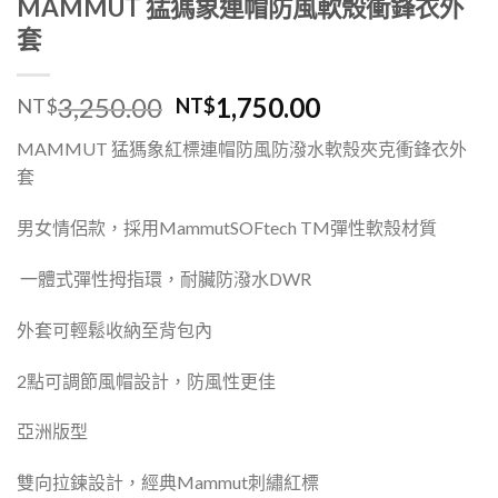
MAMMUT 猛獁象連帽防風軟殼衝鋒衣外
套
3,250.00
1,750.00
NT$
NT$
MAMMUT
猛獁象紅標連帽防風防潑水軟殼夾克衝鋒衣外
套
男女情侶款，採用
MammutSOFtech TM
彈性軟殼材質
一體式彈性拇指環，
耐臟防潑水
DWR
外套可輕鬆收納至背包內
2
點可調節風帽設計，防風性更佳
亞洲版型
雙向拉鍊設計
，
經典
Mammut
刺繡紅標