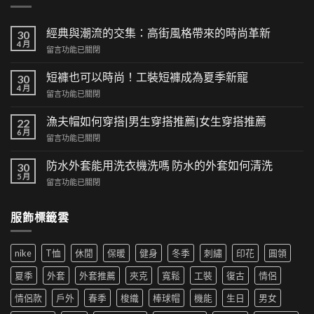
經典與潮流的交集：高街風格帶來的時尚革新
30
4 月
在
留言功能已關閉
〈經
典
短褲也可以時尚！工裝短褲成為夏季新寵
30
與
4 月
在
留言功能已關閉
潮
〈短
流
褲
漁夫帽如何穿搭|男生穿搭推薦|女生穿搭推薦
的
22
也
6 月
交
在
留言功能已關閉
可
集：
〈漁
以
高
夫
防水外套能用洗衣機洗嗎 防水的外套如何清洗
時
30
街
帽
5 月
尚！
風
在
留言功能已關閉
如
工
格
〈防
何
裝
帶
水
穿
短
服飾標籤雲
來
外
搭|
褲
的
套
男
成
時
能
生
為
尚
nike
T恤
休閒
保暖
健身
冬季
刺繡
印花
圓領
用
穿
夏
革
洗
搭
季
夏季
外套
外套推薦
夾克
寬鬆
工裝
復古
情侶
新〉
衣
推
新
中
機
薦|
寵〉
情侶款
戶外
春季
梭織
棒球帽
機能
生日
男女
洗
女
中
嗎