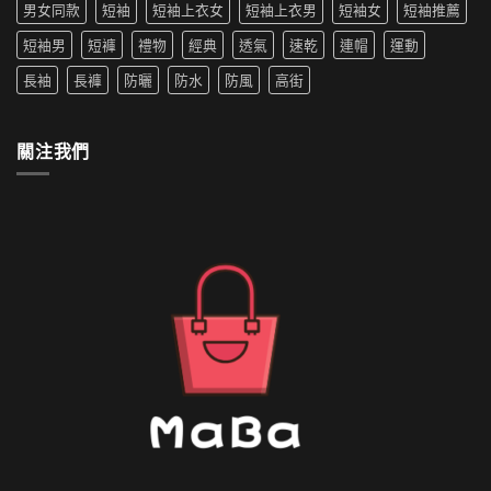
生
男女同款
短袖
短袖上衣女
短袖上衣男
短袖女
短袖推薦
防
穿
水
搭
短袖男
短褲
禮物
經典
透氣
速乾
連帽
運動
的
推
外
薦〉
長袖
長褲
防曬
防水
防風
高街
套
中
如
何
清
關注我們
洗〉
中