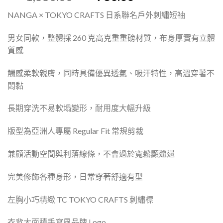
NANGA × TOKYO CRAFTS 日系聯名戶外刺繡短袖
男女同款，整體採 260 克高克重重磅材質，布身厚實有立體
質感
觸感柔軟親膚，同時具備優異透氣、吸汗特性，高溫穿著不
悶黏
長期穿洗不易軟塌變形，耐用度大幅升級
版型為亞洲人專屬 Regular Fit 常規剪裁
兼顧活動空間與利落線條，不會過於寬鬆顯邋遢
完美修飾各種身形，日常穿著舒適有型
左胸小巧精緻 TC TOKYO CRAFTS 刺繡標
衣背大面積手寫風品牌 Logo