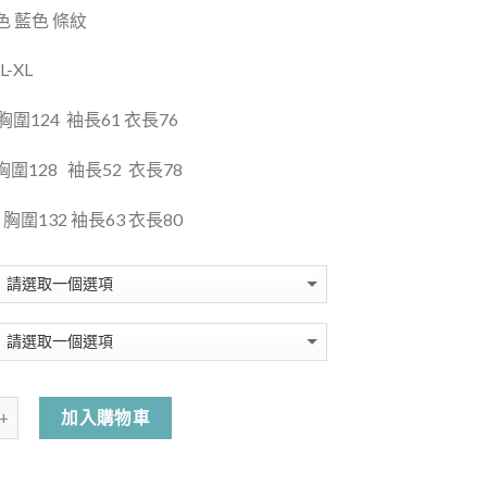
 藍色 條紋
L-XL
胸圍
124
袖長
61
衣長
76
胸圍
128
袖長
52
衣長
78
胸圍
132
袖長
63
衣長
80
加入購物車