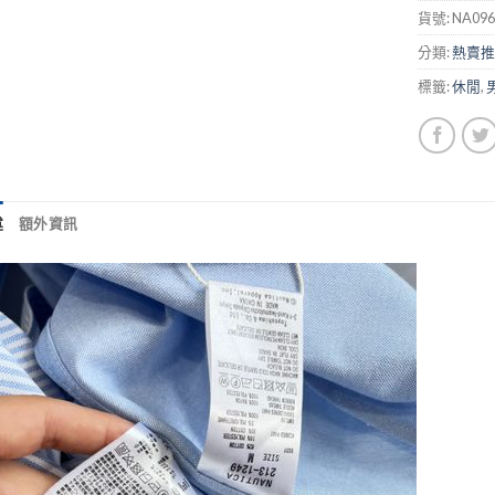
貨號:
NA096
分類:
熱賣推
標籤:
休閒
,
述
額外資訊