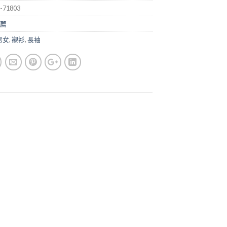
-71803
薦
男女
,
襯衫
,
長袖