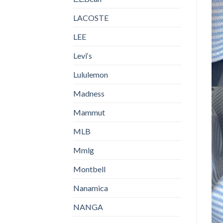
LACOSTE
LEE
Levi‘s
Lululemon
Madness
Mammut
MLB
Mmlg
Montbell
Nanamica
NANGA