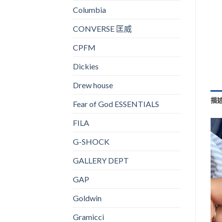
Columbia
CONVERSE 匡威
CPFM
Dickies
Drew house
描
Fear of God ESSENTIALS
FILA
G-SHOCK
GALLERY DEPT
GAP
Goldwin
Gramicci