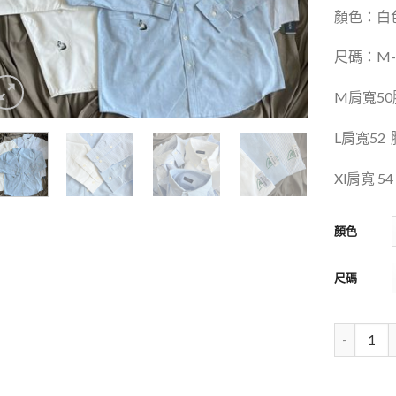
顏色：白色
尺碼：
M-
M
肩寬
50
L
肩寬
52
Xl
肩寬
54
顏色
尺碼