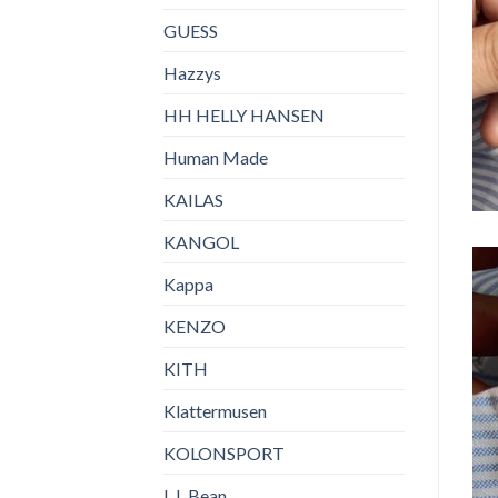
GUESS
Hazzys
HH HELLY HANSEN
Human Made
KAILAS
KANGOL
Kappa
KENZO
KITH
Klattermusen
KOLONSPORT
L.L.Bean