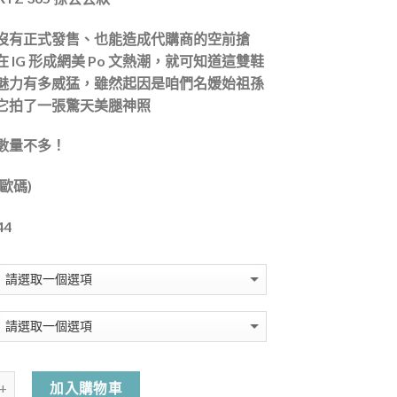
沒有正式發售、也能造成代購商的空前搶
 IG 形成網美 Po 文熱潮，就可知道這雙鞋
魅力有多威猛，雖然起因是咱們名媛始祖孫
它拍了一張驚天美腿神照
數量不多！
歐碼)
44
加入購物車