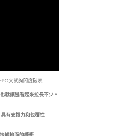
PO文就詢問度破表
底也就讓腿看起來拉長不少。
接，具有支撐力和包覆性
與接觸地面的緩衝