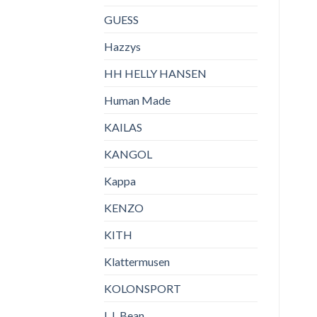
GUESS
Hazzys
HH HELLY HANSEN
Human Made
KAILAS
KANGOL
Kappa
KENZO
KITH
Klattermusen
KOLONSPORT
L.L.Bean