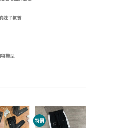
的妹子氣質
獨特鞋型
特價