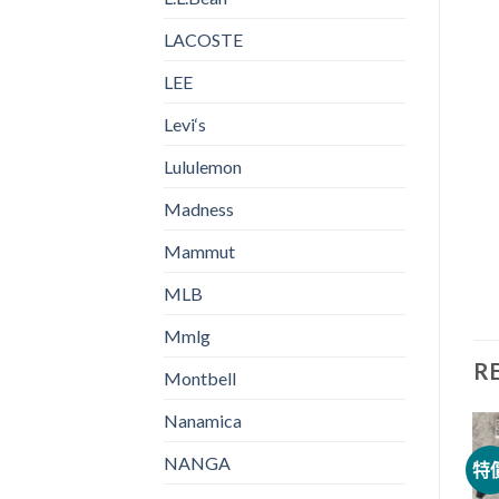
LACOSTE
LEE
Levi‘s
Lululemon
Madness
Mammut
MLB
Mmlg
R
Montbell
Nanamica
NANGA
特價
特價
特