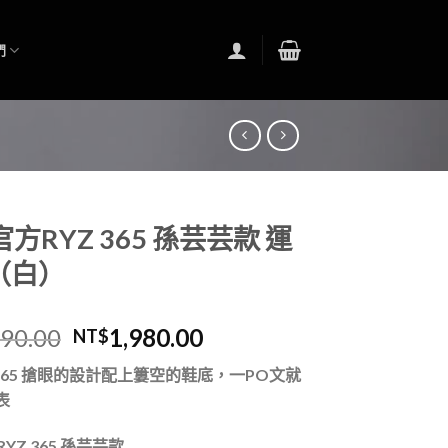
們
e官方RYZ 365 孫芸芸款 運
（白）
890.00
1,980.00
NT$
ryz 365 搶眼的設計配上簍空的鞋底，一PO文就
表
YZ 365
孫芸芸款