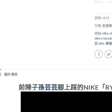
貨號:
nk11
分類:
全部商
標籤:
nike
,
n
nike x saccai
芸 nike
,
專櫃
述
額外資訊
前陣子
孫芸芸
腳上踩的NIKE「R