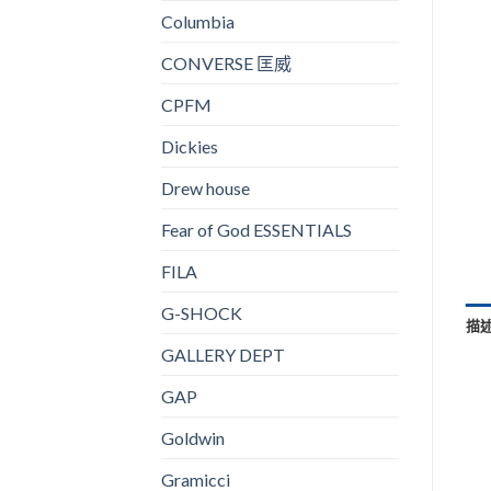
Columbia
CONVERSE 匡威
CPFM
Dickies
Drew house
Fear of God ESSENTIALS
FILA
G-SHOCK
描
GALLERY DEPT
GAP
Goldwin
Gramicci