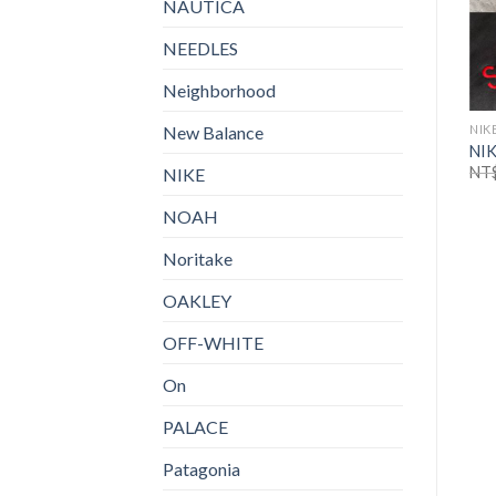
NAUTICA
NEEDLES
Neighborhood
New Balance
NIKE
NIKE
NIK
NIKE 刺繡LOGO 針織吊帶連
NIKE 21ss春夏男女連帽運動
NI
衣裙
外套
NT
NIKE
NT$
990.00
NT$
550.00
NT$
1,480.00
NT$
950.00
NOAH
Noritake
OAKLEY
OFF-WHITE
On
PALACE
Patagonia