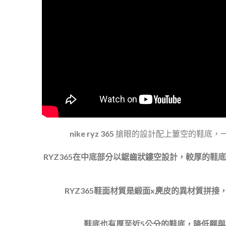
nike ryz 365
搶眼的設計配上簍空的鞋底，一
RYZ365在中底部分以鋸齒狀鏤空設計，較厚的鞋
RYZ365鞋面材質是緞面x麂皮的異材質拼
鞋底也有厚至近5公分的鞋底，降低腳