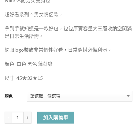
Nike 休閒男女
雙肩包
超好看系列。男女情侶款，
拿到手就知道是一款好包，
包包厚實容量大三層收納空間滿
足日常生活所需。
網眼
logo
裝飾非常個性好看，日常穿搭必備利器。
顏色
:
白色
黑色
薄荷綠
尺寸
: 45
★
32
★
15
顏色
加入購物車