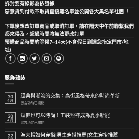
拆封要有錄影為依證據
惡意貨到付款不取貨直接黑名單並公開各大黑名單社團 ！
下單後想改訂單商品或取消訂單，請在隔天中午前聯繫我們
都來得及，超過時間將無法更改訂單
預購商品時間約等候7~14天(不含假日到達您指定門市/地
址)
服飾雜誌
經典與潮流的交集：高街風格帶來的時尚革新
30
4 月
在
留言功能已關閉
〈經
典
短褲也可以時尚！工裝短褲成為夏季新寵
30
與
4 月
在
留言功能已關閉
潮
〈短
流
褲
漁夫帽如何穿搭|男生穿搭推薦|女生穿搭推薦
的
22
也