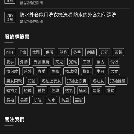
6 月
交
在
留言功能已關閉
可
集：
〈漁
以
高
夫
防水外套能用洗衣機洗嗎 防水的外套如何清洗
時
30
街
帽
5 月
尚！
風
在
留言功能已關閉
如
工
格
〈防
何
裝
帶
水
穿
短
服飾標籤雲
來
外
搭|
褲
的
套
男
成
時
能
生
為
尚
nike
T恤
休閒
保暖
健身
冬季
刺繡
印花
圓領
用
穿
夏
革
洗
搭
季
夏季
外套
外套推薦
夾克
寬鬆
工裝
復古
情侶
新〉
衣
推
新
中
機
薦|
寵〉
情侶款
戶外
春季
梭織
棒球帽
機能
生日
男女
洗
女
中
嗎
生
男女同款
短袖
短袖上衣女
短袖上衣男
短袖女
短袖推薦
防
穿
水
搭
短袖男
短褲
禮物
經典
透氣
速乾
連帽
運動
的
推
外
薦〉
長袖
長褲
防曬
防水
防風
高街
套
中
如
何
清
關注我們
洗〉
中