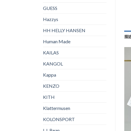
GUESS
Hazzys
HH HELLY HANSEN
描
Human Made
KAILAS
KANGOL
Kappa
KENZO
KITH
Klattermusen
KOLONSPORT
L.L.Bean