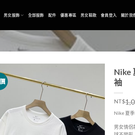
男女服飾
全部服飾
配件
優惠專區
男女鞋款
會員登入
關於我
Nik
價
袖
1,
NT$
Nike 
男女情侶
球不變形