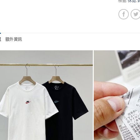
標籤:
休閒
,
述
額外資訊