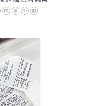
刺繡
,
夏季
,
情侶
,
男女
,
短袖
,
禮物
,
運動