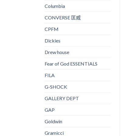
Columbia
CONVERSE 匡威
CPFM
Dickies
Drew house
Fear of God ESSENTIALS
FILA
G-SHOCK
GALLERY DEPT
GAP
Goldwin
Gramicci