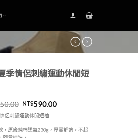
們
e 夏季情侶刺繡運動休閒短
050.00
590.00
NT$
夏季情侶刺繡運動休閒短袖
款，原廠純棉透氣230g，厚實舒適，不起
，隨意機洗，