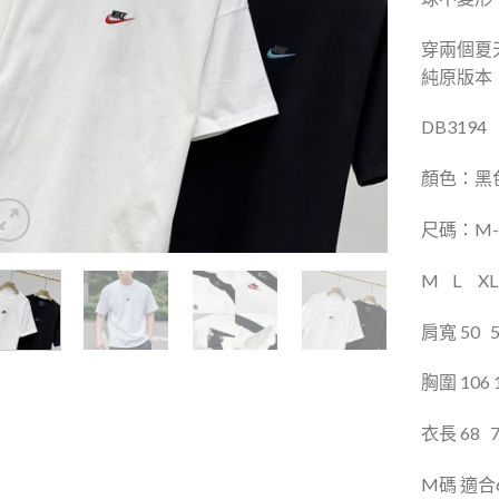
穿兩個夏
純原版本
DB3194
顏色：黑
尺碼：M-
M
L
XL
肩寬 50
胸圍 106 1
衣長 68
M碼 適合