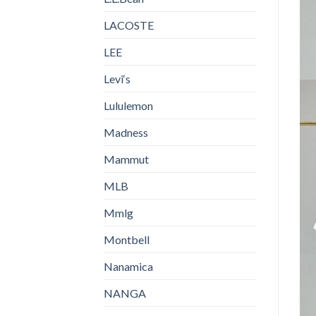
LACOSTE
LEE
Levi‘s
Lululemon
Madness
Mammut
MLB
Mmlg
Montbell
Nanamica
NANGA