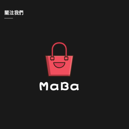
如
何
清
關注我們
洗〉
中