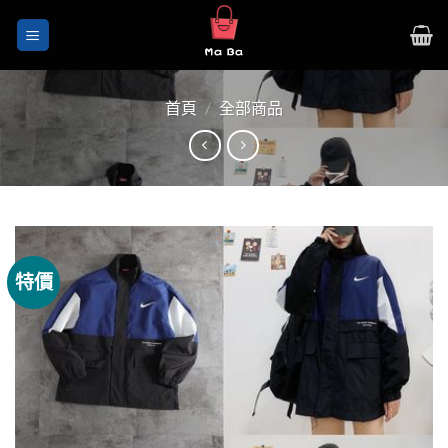
Skip
to
content
首頁
/
全部商品
特價