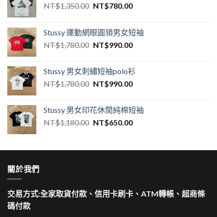
NT$
1,350.00
NT$
780.00
Stussy 運動網眼圓領男女短袖
NT$
1,780.00
NT$
990.00
Stussy 男女刺繡短袖polo衫
NT$
1,780.00
NT$
990.00
Stussy 男女印花休閒純棉短袖
NT$
1,180.00
NT$
650.00
關於我們
交易方式:全家取貨付款、信用卡刷卡、ATM轉帳、超商條
碼付款