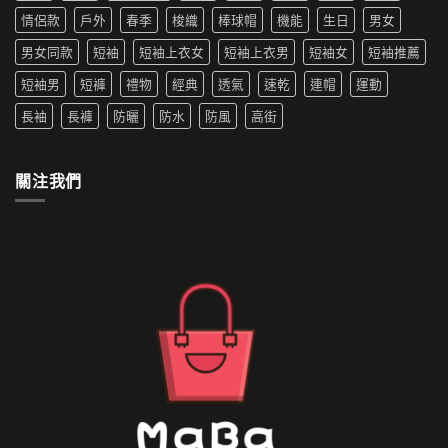
中
機
薦|
寵〉
情侶款
戶外
春季
梭織
棒球帽
機能
生日
男女
洗
女
中
嗎
生
男女同款
短袖
短袖上衣女
短袖上衣男
短袖女
短袖推薦
防
穿
水
搭
短袖男
短褲
禮物
經典
透氣
速乾
連帽
運動
的
推
外
薦〉
長袖
長褲
防曬
防水
防風
高街
套
中
如
何
清
關注我們
洗〉
中