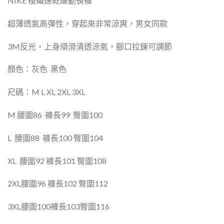
NIKE
梭織速乾運動長褲
超薄透氣高彈性，穿起來非常涼爽，男女同款
3M
反光，上身順滑清透涼氣，腳口拉鍊可調節
顏色：灰色
黑色
尺碼：
M L XL 2XL 3XL
M
腰圍
86
褲長
99
臀圍
100
L
腰圍
88
褲長
100
臀圍
104
XL
腰圍
92
褲長
101
臀圍
108
2XL
腰圍
96
褲長
102
臀圍
112
3XL
腰圍
100
褲長
103
臀圍
116