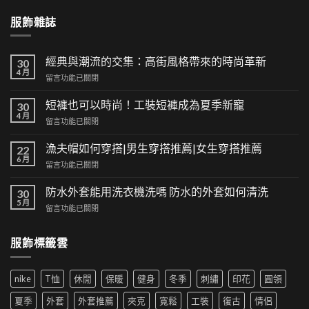
服飾雜誌
經典與潮流的交集：高街風格帶來的時尚革新
30
4 月
在
留言功能已關閉
〈經
典
短褲也可以時尚！工裝短褲成為夏季新寵
30
與
4 月
在
留言功能已關閉
潮
〈短
流
褲
漁夫帽如何穿搭|男生穿搭推薦|女生穿搭推薦
的
22
也
6 月
交
在
留言功能已關閉
可
集：
〈漁
以
高
夫
防水外套能用洗衣機洗嗎 防水的外套如何清洗
時
30
街
帽
5 月
尚！
風
在
留言功能已關閉
如
工
格
〈防
何
裝
帶
水
穿
短
服飾標籤雲
來
外
搭|
褲
的
套
男
成
時
能
生
為
尚
nike
T恤
休閒
保暖
健身
冬季
刺繡
印花
圓領
用
穿
夏
革
洗
搭
季
夏季
外套
外套推薦
夾克
寬鬆
工裝
復古
情侶
新〉
衣
推
新