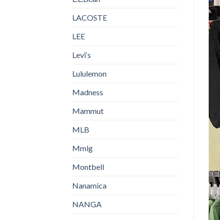
LACOSTE
LEE
Levi‘s
Lululemon
Madness
Mammut
MLB
Mmlg
Montbell
Nanamica
NANGA