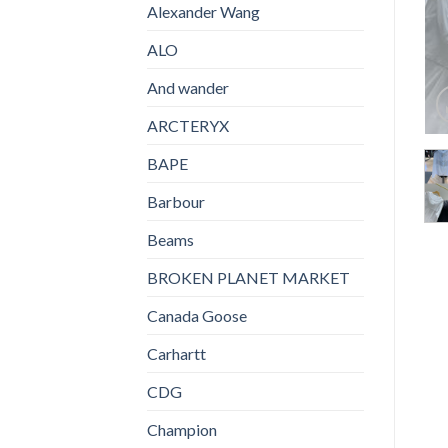
Alexander Wang
ALO
And wander
ARCTERYX
BAPE
Barbour
Beams
BROKEN PLANET MARKET
Canada Goose
Carhartt
CDG
Champion