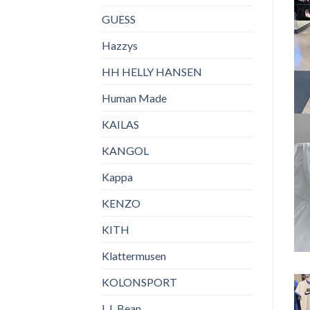
GUESS
Hazzys
HH HELLY HANSEN
Human Made
KAILAS
KANGOL
Kappa
KENZO
KITH
Klattermusen
KOLONSPORT
L.L.Bean