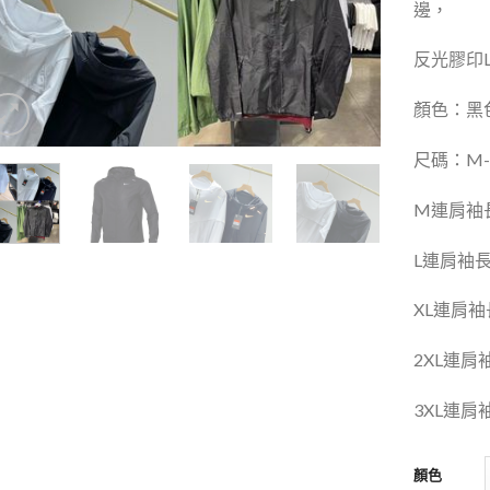
邊，
反光膠印L
顏色：黑
尺碼：M-
M連肩袖長
L連肩袖長
XL連肩袖
2XL連肩
3XL連肩
顏色