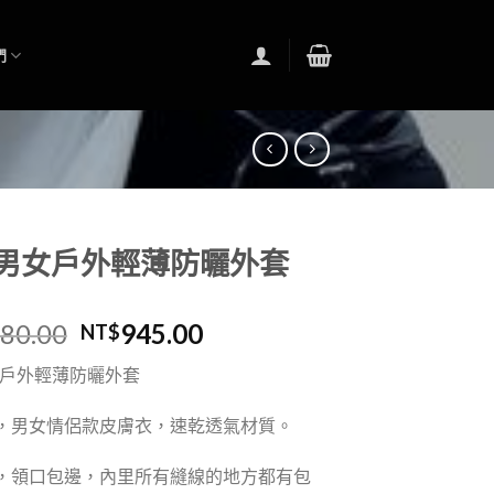
們
e 男女戶外輕薄防曬外套
580.00
945.00
NT$
男女戶外輕薄防曬外套
，男女情侶款皮膚衣，速乾透氣材質。
，領口包邊，內里所有縫線的地方都有包