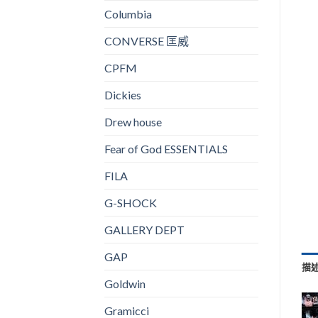
Columbia
CONVERSE 匡威
CPFM
Dickies
Drew house
Fear of God ESSENTIALS
FILA
G-SHOCK
GALLERY DEPT
GAP
描
Goldwin
Gramicci