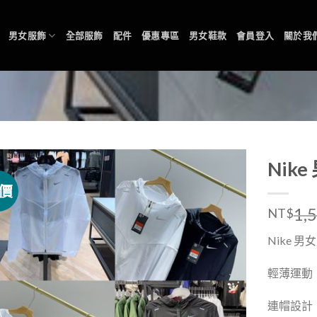
男女服飾
全部服飾
配件
優惠專區
男女鞋款
會員登入
關於我
Nik
價
1,
NT$
Nike 
輕薄運動
連帽設計