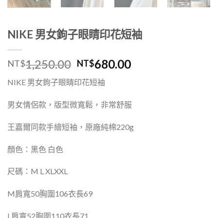
NIKE 男女鉤子眼睛印花短袖
1,250.00
680.00
NT$
NT$
NIKE 男女鉤子眼睛印花短袖
男女情侶款，版型微寬鬆，非常舒服
王嘉爾同款手繪短袖，原廠純棉
220g
顏色：黑色 白色
尺碼：M L XLXXL
M
肩寬
50
胸圍
106
衣長
69
L
肩寬
52
胸圍
110
衣長
71