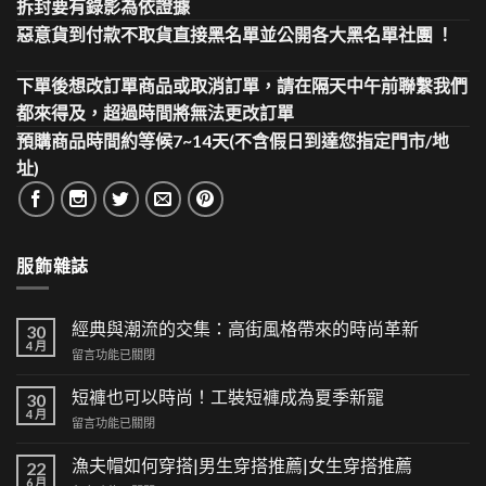
拆封要有錄影為依證據
惡意貨到付款不取貨直接黑名單並公開各大黑名單社團 ！
下單後想改訂單商品或取消訂單，請在隔天中午前聯繫我們
都來得及，超過時間將無法更改訂單
預購商品時間約等候7~14天(不含假日到達您指定門市/地
址)
服飾雜誌
經典與潮流的交集：高街風格帶來的時尚革新
30
4 月
在
留言功能已關閉
〈經
典
短褲也可以時尚！工裝短褲成為夏季新寵
30
與
4 月
在
留言功能已關閉
潮
〈短
流
褲
漁夫帽如何穿搭|男生穿搭推薦|女生穿搭推薦
的
22
也
6 月
交