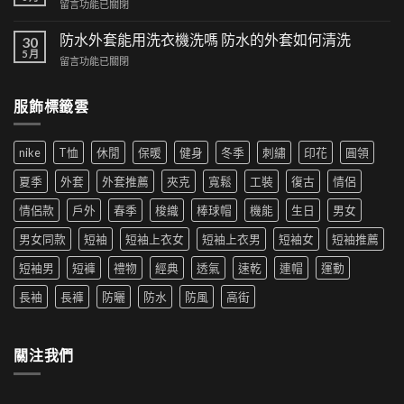
在
留言功能已關閉
可
集：
〈漁
以
高
夫
防水外套能用洗衣機洗嗎 防水的外套如何清洗
時
30
街
帽
5 月
尚！
風
在
留言功能已關閉
如
工
格
〈防
何
裝
帶
水
穿
短
服飾標籤雲
來
外
搭|
褲
的
套
男
成
時
能
生
為
尚
nike
T恤
休閒
保暖
健身
冬季
刺繡
印花
圓領
用
穿
夏
革
洗
搭
季
夏季
外套
外套推薦
夾克
寬鬆
工裝
復古
情侶
新〉
衣
推
新
中
機
薦|
寵〉
情侶款
戶外
春季
梭織
棒球帽
機能
生日
男女
洗
女
中
嗎
生
男女同款
短袖
短袖上衣女
短袖上衣男
短袖女
短袖推薦
防
穿
水
搭
短袖男
短褲
禮物
經典
透氣
速乾
連帽
運動
的
推
外
薦〉
長袖
長褲
防曬
防水
防風
高街
套
中
如
何
清
關注我們
洗〉
中