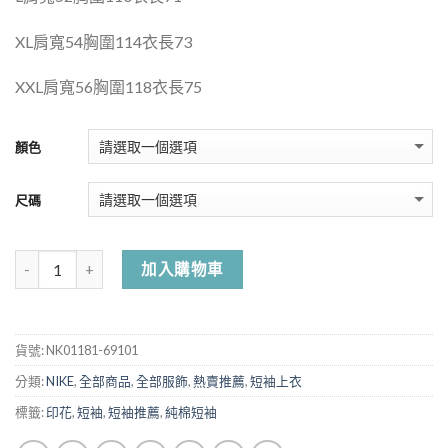
XL
肩寬
54
胸圍
114
衣長
73
XXL
肩寬
56
胸圍
118
衣長
75
顏色
尺碼
加入購物車
貨號:
NK01181-69101
分類:
NIKE
,
全部商品
,
全部服飾
,
熱賣推薦
,
短袖上衣
標籤:
印花
,
短袖
,
短袖推薦
,
純棉短袖