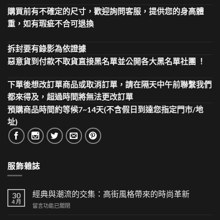
購買前有不確定的尺寸，歡迎詢問客服，提供您的身高體
重，如有瑕疵不合可退換
拆封要有錄影為依證據
惡意貨到付款不取貨直接黑名單並公開各大黑名單社團 ！
下單後想改訂單商品或取消訂單，請在隔天中午前聯繫我們
都來得及，超過時間將無法更改訂單
預購商品時間約等候7~14天(不含假日到達您指定門市/地
址)
服飾雜誌
經典與潮流的交集：高街風格帶來的時尚革新
30
4 月
在
留言功能已關閉
〈經