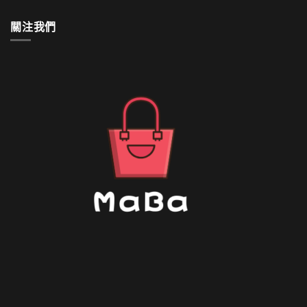
何
清
關注我們
洗〉
中