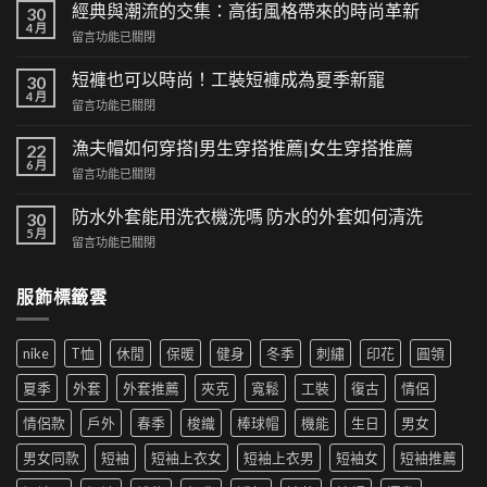
經典與潮流的交集：高街風格帶來的時尚革新
30
4 月
在
留言功能已關閉
〈經
典
短褲也可以時尚！工裝短褲成為夏季新寵
30
與
4 月
在
留言功能已關閉
潮
〈短
流
褲
漁夫帽如何穿搭|男生穿搭推薦|女生穿搭推薦
的
22
也
6 月
交
在
留言功能已關閉
可
集：
〈漁
以
高
夫
防水外套能用洗衣機洗嗎 防水的外套如何清洗
時
30
街
帽
5 月
尚！
風
在
留言功能已關閉
如
工
格
〈防
何
裝
帶
水
穿
短
服飾標籤雲
來
外
搭|
褲
的
套
男
成
時
能
生
為
尚
nike
T恤
休閒
保暖
健身
冬季
刺繡
印花
圓領
用
穿
夏
革
洗
搭
季
夏季
外套
外套推薦
夾克
寬鬆
工裝
復古
情侶
新〉
衣
推
新
中
機
薦|
寵〉
情侶款
戶外
春季
梭織
棒球帽
機能
生日
男女
洗
女
中
嗎
生
男女同款
短袖
短袖上衣女
短袖上衣男
短袖女
短袖推薦
防
穿
水
搭