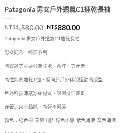
Patagonia 男女戶外透氣C1速乾長袖
1,580.00
880.00
NT$
NT$
Patagonia 男女
戶外透氣
C1
速乾長袖
男女同款，經典系列
圖案款式主要分為陸地、海洋、等元素
高性能的速乾
T
恤，偏向於戶外休閒運動的版型
戶外科技涼感冰絲材質，吸濕排汗速乾
穿著涼爽不黏膩，高彈不緊繃
顏色：綠色樹
燕麥山脈
綠色山脈
紫色海浪
灰色海浪