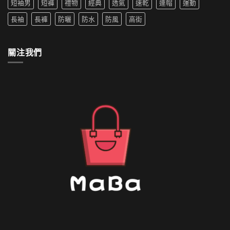
短袖男
短褲
禮物
經典
透氣
速乾
連帽
運動
的
推
外
薦〉
長袖
長褲
防曬
防水
防風
高街
套
中
如
何
清
關注我們
洗〉
中