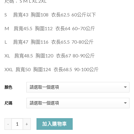
尺碼： S M L XL 2XL
S
肩寬
43
胸圍
108
衣長
62.5
60公斤以下
M
肩寬
45.5
胸圍
112
衣長
64
60~70公斤
L
肩寬
47
胸圍
116
衣長
65.5
7
0-80公斤
XL
肩寬
48.5
胸圍
120
衣長
67
80-90公斤
XXL
肩寬
50
胸圍
124
衣長
68.5
90-100公斤
顏色
尺碼
加入購物車