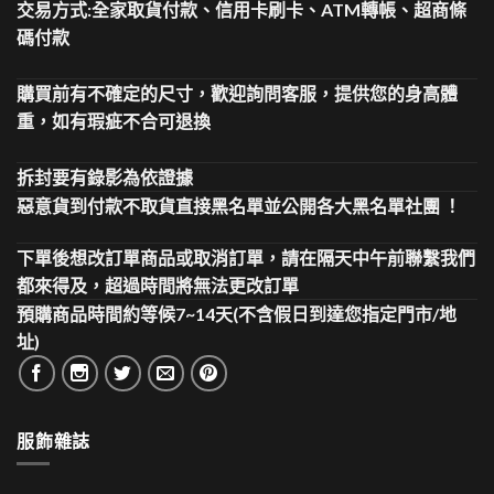
交易方式:全家取貨付款、信用卡刷卡、ATM轉帳、超商條
碼付款
購買前有不確定的尺寸，歡迎詢問客服，提供您的身高體
重，如有瑕疵不合可退換
拆封要有錄影為依證據
惡意貨到付款不取貨直接黑名單並公開各大黑名單社團 ！
下單後想改訂單商品或取消訂單，請在隔天中午前聯繫我們
都來得及，超過時間將無法更改訂單
預購商品時間約等候7~14天(不含假日到達您指定門市/地
址)
服飾雜誌