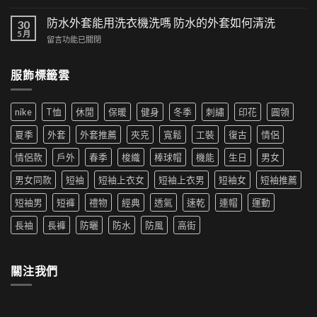
集：
〈漁
以
高
夫
防水外套能用洗衣機洗嗎 防水的外套如何清洗
時
30
街
帽
5 月
尚！
風
在
留言功能已關閉
如
工
格
〈防
何
裝
帶
水
穿
短
服飾標籤雲
來
外
搭|
褲
的
套
男
成
時
能
生
為
尚
nike
T恤
休閒
保暖
健身
冬季
刺繡
印花
圓領
用
穿
夏
革
洗
搭
季
夏季
外套
外套推薦
夾克
寬鬆
工裝
復古
情侶
新〉
衣
推
新
中
機
薦|
寵〉
情侶款
戶外
春季
梭織
棒球帽
機能
生日
男女
洗
女
中
嗎
生
男女同款
短袖
短袖上衣女
短袖上衣男
短袖女
短袖推薦
防
穿
水
搭
短袖男
短褲
禮物
經典
透氣
速乾
連帽
運動
的
推
外
薦〉
長袖
長褲
防曬
防水
防風
高街
套
中
如
何
清
關注我們
洗〉
中