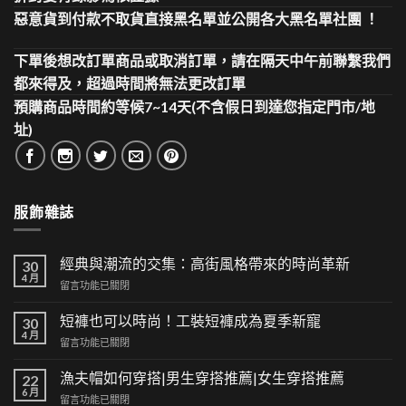
惡意貨到付款不取貨直接黑名單並公開各大黑名單社團 ！
下單後想改訂單商品或取消訂單，請在隔天中午前聯繫我們
都來得及，超過時間將無法更改訂單
預購商品時間約等候7~14天(不含假日到達您指定門市/地
址)
服飾雜誌
經典與潮流的交集：高街風格帶來的時尚革新
30
4 月
在
留言功能已關閉
〈經
典
短褲也可以時尚！工裝短褲成為夏季新寵
30
與
4 月
在
留言功能已關閉
潮
〈短
流
褲
漁夫帽如何穿搭|男生穿搭推薦|女生穿搭推薦
的
22
也
6 月
交
在
留言功能已關閉
可