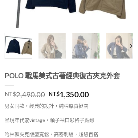
POLO 戰馬美式古著經典復古夾克外套
2,490.00
1,350.00
NT$
NT$
男女同款，經典的設計，純棉厚實挺闊
呈現年代感
vintage，
領子袖口彩格子點綴
哈林頓夾克版型寬鬆，高密刺繡，超級百搭