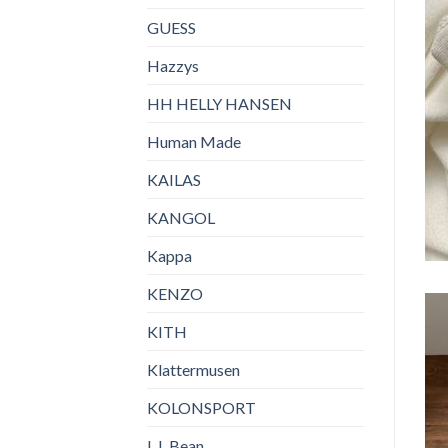
GUESS
Hazzys
HH HELLY HANSEN
Human Made
KAILAS
KANGOL
Kappa
KENZO
KITH
Klattermusen
KOLONSPORT
L.L.Bean