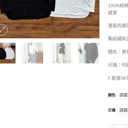
100%純
感覺
寬鬆的廓
胸前繡有
顏色：黑
尺碼：均
F 肩寬58
顏色
尺碼