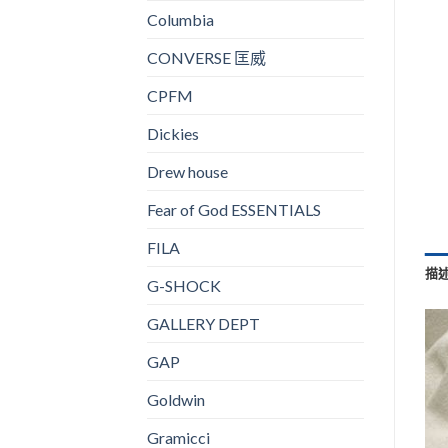
Columbia
CONVERSE 匡威
CPFM
Dickies
Drew house
Fear of God ESSENTIALS
FILA
描
G-SHOCK
GALLERY DEPT
GAP
Goldwin
Gramicci