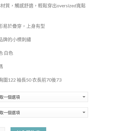
棉材質，觸感舒適，輕鬆穿出oversized寬鬆
形易於疊穿，上身有型
品牌的小標刺繡
色 白色
碼
 胸圍122 袖長50 衣長前70後73