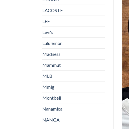
LACOSTE
LEE
Levi‘s
Lululemon
Madness
Mammut
MLB
Mmlg
Montbell
Nanamica
NANGA