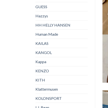
GUESS
Hazzys
HH HELLY HANSEN
Human Made
KAILAS
KANGOL
Kappa
KENZO
KITH
Klattermusen
KOLONSPORT
L.L.Bean