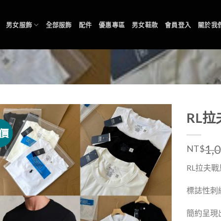
男女服飾
全部服飾
配件
優惠專區
男女鞋款
會員登入
關於我
RL
價
1,
NT$
RL拉夫
標誌性刺
簡約呈現