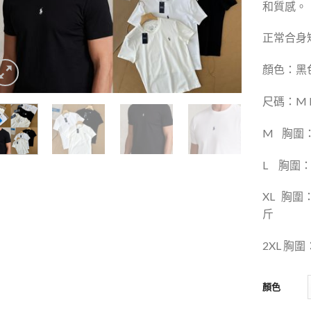
和質感。
正常合身
顏色：黑色
尺碼：M L 
M
胸圍：
L
胸圍：1
XL
胸圍：
斤
2XL 胸
顏色