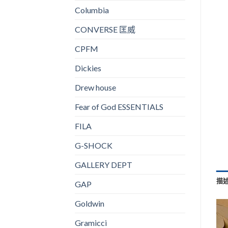
Columbia
CONVERSE 匡威
CPFM
Dickies
Drew house
Fear of God ESSENTIALS
FILA
G-SHOCK
GALLERY DEPT
描
GAP
Goldwin
Gramicci