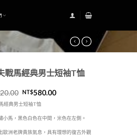
們
拉夫戰馬經典男士短袖T恤
020.00
580.00
NT$
戰馬經典男士短袖T恤
繡小馬，黑色白色在中間，米色在左側。
出歐洲老牌貴族氣息，具有理想的復古外觀