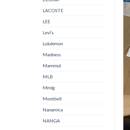
LACOSTE
LEE
Levi‘s
Lululemon
Madness
Mammut
MLB
Mmlg
Montbell
Nanamica
NANGA