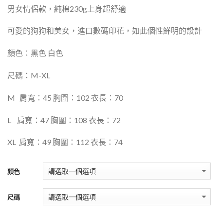
男女情侶款，
純棉230g上身超舒適
可愛的狗狗和美女，進口數碼印花，如此個性鮮明的設計
顏色：黑色 白色
尺碼：
M-XL
M
肩寬：
45
胸圍：
102
衣長：
70
L
肩寬：
47
胸圍：
108
衣長：
72
XL
肩寬：
49
胸圍：
112
衣長：
74
顏色
尺碼