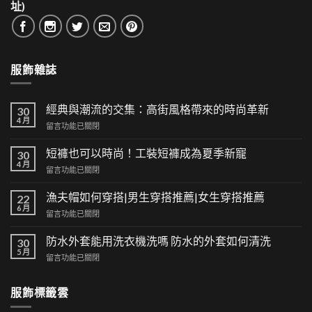
址)
服飾雜誌
經典與潮流的交集：高街風格帶來的時尚革新
30
4 月
在
留言功能已關閉
〈經
典
短褲也可以時尚！工裝短褲成為夏季新寵
30
與
4 月
在
留言功能已關閉
潮
〈短
流
褲
漁夫帽如何穿搭|男生穿搭推薦|女生穿搭推薦
的
22
也
6 月
交
在
留言功能已關閉
可
集：
〈漁
以
高
夫
防水外套能用洗衣機洗嗎 防水的外套如何清洗
時
30
街
帽
5 月
尚！
風
在
留言功能已關閉
如
工
格
〈防
何
裝
帶
水
穿
短
服飾標籤雲
來
外
搭|
褲
的
套
男
成