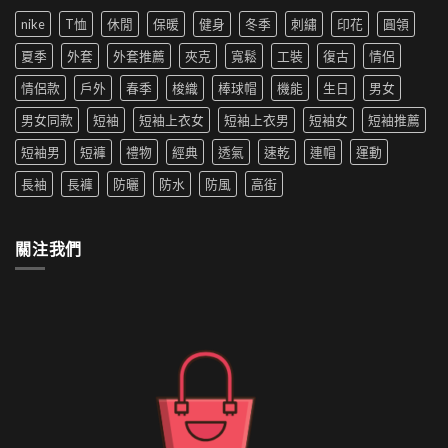
時
能
生
為
尚
nike
T恤
休閒
保暖
健身
冬季
刺繡
印花
圓領
用
穿
夏
革
洗
搭
季
夏季
外套
外套推薦
夾克
寬鬆
工裝
復古
情侶
新〉
衣
推
新
中
機
薦|
寵〉
情侶款
戶外
春季
梭織
棒球帽
機能
生日
男女
洗
女
中
嗎
生
男女同款
短袖
短袖上衣女
短袖上衣男
短袖女
短袖推薦
防
穿
水
搭
短袖男
短褲
禮物
經典
透氣
速乾
連帽
運動
的
推
外
薦〉
長袖
長褲
防曬
防水
防風
高街
套
中
如
何
清
關注我們
洗〉
中